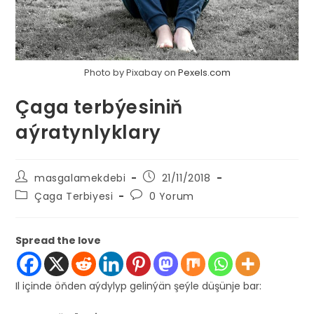
Photo by Pixabay on
Pexels.com
Çaga terbýesiniň
aýratynlyklary
Post
Post
masgalamekdebi
21/11/2018
author:
published:
Post
Post
Çaga Terbiyesi
0 Yorum
category:
comments:
Spread the love
Il içinde öňden aýdylyp gelinýän şeýle düşünje bar: