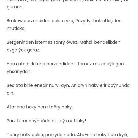
güman.
Bu ikew perzendiden bolsa ryza, Razydyr hak ol kişiden
mutlaka.
Bergeninden istemez taňry öwez, Mähzi-bendelikden
özge ýok garaz.
Hem ata birle ene perzendiden Istemez muzd eýlegen
yhsanydan.
Bes ata birle enedir nury-aýn, Anlaryň haky erir boýnuňda
din.
Ata-ene haky hem taňry haky,
Parz turur boýnuňda bil , eý muttaky!
Taňry haky bolsa, parzydan eda, Ata-ene haky hem kyrk,