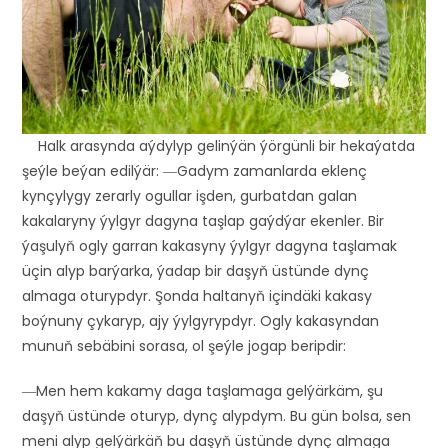
Halk arasynda aýdylyp gelinýän ýörgünli bir hekaýatda
şeýle beýan edilýär: ―Gadym zamanlarda eklenç
kynçylygy zerarly ogullar işden, gurbatdan galan
kakalaryny ýylgyr dagyna taşlap gaýdýar ekenler. Bir
ýaşulyň ogly garran kakasyny ýylgyr dagyna taşlamak
üçin alyp barýarka, ýadap bir daşyň üstünde dynç
almaga oturypdyr. Şonda haltanyň içindäki kakasy
boýnuny çykaryp, ajy ýylgyrypdyr. Ogly kakasyndan
munuň sebäbini sorasa, ol şeýle jogap beripdir:
―Men hem kakamy daga taşlamaga gelýärkäm, şu
daşyň üstünde oturyp, dynç alypdym. Bu gün bolsa, sen
meni alyp gelýärkäň bu daşyň üstünde dynç almaga