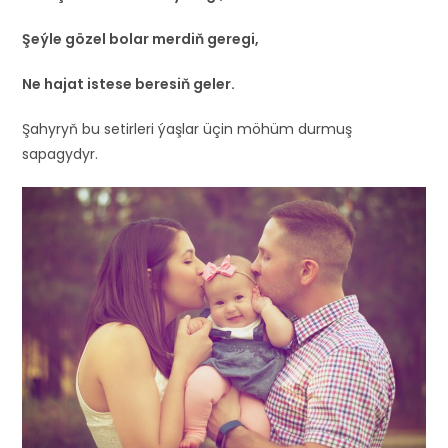
Şeýle gözel bolar merdiň geregi,
Ne hajat istese beresiň geler.
Şahyryň bu setirleri ýaşlar üçin möhüm durmuş
sapagydyr.