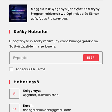
Maşgala 2.0: Çaganyň Şahsyýet Kodlaryny
Programmirlemek we Optimizasiýa Etmek
29/12/2025
/
0 COMMENTS
Soňky Habarlar
E-poçtaňyza iň soňky mazmuny aýda birnäçe gezek alyň.
Saýtyň täzeliklerini size ibereris.
IBER
Accept GDPR Terms
Habarlaşyň
Salgymyz:
Aşgabat, Türkmenistan
Email:
Opens
masgalamekdebi@gmail.com