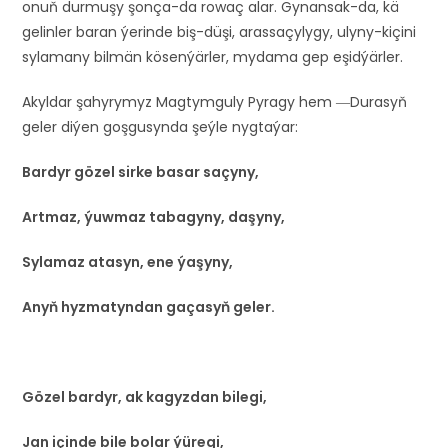
onuň durmuşy şonça-da rowaç alar. Gynansak-da, kä
gelinler baran ýerinde biş-düşi, arassaçylygy, ulyny-kiçini
sylamany bilmän kösenýärler, mydama gep eşidýärler.
Akyldar şahyrymyz Magtymguly Pyragy hem ―Durasyň
geler diýen goşgusynda şeýle nygtaýar:
Bardyr gözel sirke basar saçyny,
Artmaz, ýuwmaz tabagyny, daşyny,
Sylamaz atasyn, ene ýaşyny,
Anyň hyzmatyndan gaçasyň geler.
Gözel bardyr, ak kagyzdan bilegi,
Jan içinde bile bolar ýüregi,