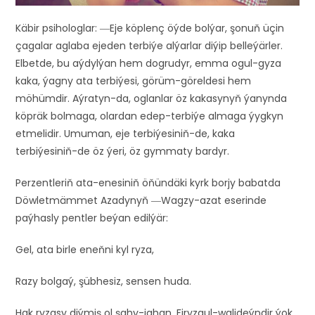
Käbir psihologlar: ―Eje köplenç öýde bolýar, şonuň üçin
çagalar aglaba ejeden terbiýe alýarlar diýip belleýärler.
Elbetde, bu aýdylýan hem dogrudyr, emma ogul-gyza
kaka, ýagny ata terbiýesi, görüm-göreldesi hem
möhümdir. Aýratyn-da, oglanlar öz kakasynyň ýanynda
köpräk bolmaga, olardan edep-terbiýe almaga ýygkyn
etmelidir. Umuman, eje terbiýesiniň-de, kaka
terbiýesiniň-de öz ýeri, öz gymmaty bardyr.
Perzentleriň ata-enesiniň öňündäki kyrk borjy babatda
Döwletmämmet Azadynyň ―Wagzy-azat eserinde
paýhasly pentler beýan edilýär:
Gel, ata birle eneňni kyl ryza,
Razy bolgaý, şübhesiz, sensen huda.
Hak ryzasy diýmiş ol şahy-jahan, Firyzaul-walideýndir ýok