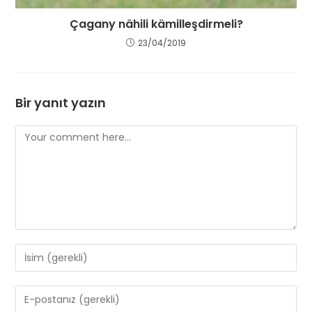
Çagany nähili kämilleşdirmeli?
23/04/2019
Bir yanıt yazın
Comment
Enter
your
name
Enter
or
your