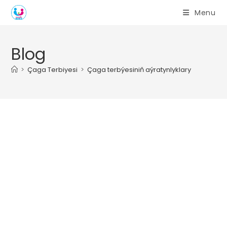
Skip
Menu
to
content
Blog
>
Çaga Terbiyesi
>
Çaga terbýesiniň aýratynlyklary