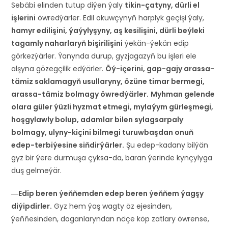
Sebäbi elinden tutup diýen ýaly
tikin-çatyny, dürli el
işlerini
öwredýärler. Edil okuwçynyň harplyk geçişi ýaly,
hamyr edilişini, ýaýylyşyny, aş kesilişini, dürli beýleki
tagamly naharlaryň bişirilişini
ýekän-ýekän edip
görkezýärler. Ýanynda durup, gyzjagazyň bu işleri ele
alşyna gözegçilik edýärler.
Öý-içerini, gap-gajy arassa-
tämiz saklamagyň usullaryny, özüne timar bermegi,
arassa-tämiz bolmagy öwredýärler.
Myhman gelende
olara güler ýüzli hyzmat etmegi, mylaýym gürleşmegi,
hoşgylawly bolup, adamlar bilen sylagsarpaly
bolmagy, ulyny-kiçini bilmegi turuwbaşdan onuň
edep-terbiýesine siňdirýärler.
Şu edep-kadany bilýän
gyz bir ýere durmuşa çyksa-da, baran ýerinde kynçylyga
duş gelmeýär.
―Edip beren ýeňňemden edep beren ýeňňem ýagşy
diýipdirler.
Gyz hem ýaş wagty öz ejesinden,
ýeňňesinden, doganlaryndan näçe köp zatlary öwrense,