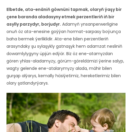
Elbetde, ata-enäniň göwnüni tapmak, olaryň ýaşy bir
çene baranda aladasyny etmek perzentleriň iň bir
asylly parzydyr, borjudyr.
Adamyň ynsanperwerligine
onuň öz ata-enesine goýýan hormat-sarpasy boýunça
baha bermek ýerliklidir. Ata-ene bilen perzentleriň
arasyndaky şu sylaşykly gatnaşyk hem adamzat nesliniň
dowamlylygyny üpjün edýär. Biz öz ene-atamyzdan
gören yhlas-aladamyzy, görüm-göreldämizi ýerine salyp,
wagty gelende ene-atalarymyzy alada, mähir bilen
gurşap alýarys, kemally häsiýetimiz, hereketlerimiz bilen
olary şatlandyrýarys.