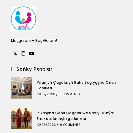
tab
tab
tab
Maşgalam – Baş Galam!
Opens
Opens
Opens
in
in
in
Soňky Postlar
a
a
a
Ynanjyň Çagalaryň Ruhy Saglygyna Oňyn
new
new
new
Täsirleri
tab
tab
tab
10/07/2026
/
0 COMMENTS
7 Ýaşyna Çenli Çagalar we Sanly Dünýä:
Ene-atalar üçin gollanma
10/06/2026
/
0 COMMENTS