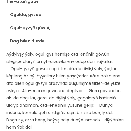
Ene-ataň göwni
Ogulda, gyzda,
Ogul-gyzyň göwni,
Dag bilen düzde.
Aýdylyşy ýaly, ogul-gyz hemişe ata-enäniň göwün
islegiçe olaryň umyt-arzuwlaryny ödäp durmaýarlar.
―Ogul-gyzyň göwni dag bilen düzde diýlişi ýaly, ýaşlar
köplenç öz oý-hyýallary bilen ýaşaýarlar. Käte bolsa ene-
ata bilen ogul gyzyň arasynda düşünişmezlikler-de ýüze
çykýar. Ata-enäniň göwnüne degilýär. ―Gara goýundan
ak-da dogular, gara-da diýlişi ýaly, çagalaryň käbiriniň
ulalyp oňalman, ata-enesiniň ýüzüne gelip: ―Dünýä
inderip, kemala getirendigiňiz üçin biz size borçly däl.
Dogrusy, arza berip, haýyş edip dünýä inmedik… diýýänleri
hem ýok däl.