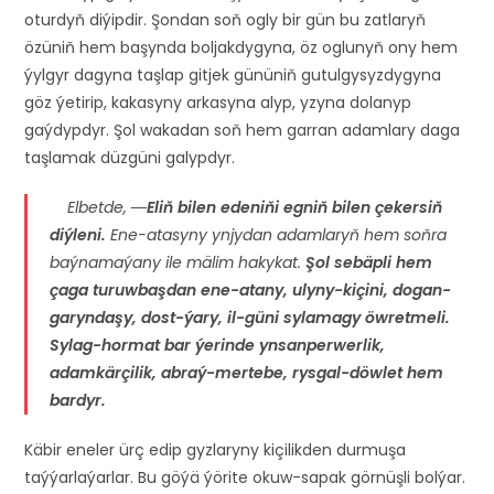
oturdyň diýipdir. Şondan soň ogly bir gün bu zatlaryň
özüniň hem başynda boljakdygyna, öz oglunyň ony hem
ýylgyr dagyna taşlap gitjek gününiň gutulgysyzdygyna
göz ýetirip, kakasyny arkasyna alyp, yzyna dolanyp
gaýdypdyr. Şol wakadan soň hem garran adamlary daga
taşlamak düzgüni galypdyr.
Elbetde,
―Eliň bilen edeniňi egniň bilen çekersiň
diýleni.
Ene-atasyny ynjydan adamlaryň hem soňra
baýnamaýany ile mälim hakykat.
Şol sebäpli hem
çaga turuwbaşdan ene-atany, ulyny-kiçini, dogan-
garyndaşy, dost-ýary, il-güni sylamagy öwretmeli.
Sylag-hormat bar ýerinde ynsanperwerlik,
adamkärçilik, abraý-mertebe, rysgal-döwlet hem
bardyr.
Käbir eneler ürç edip gyzlaryny kiçilikden durmuşa
taýýarlaýarlar. Bu göýä ýörite okuw-sapak görnüşli bolýar.