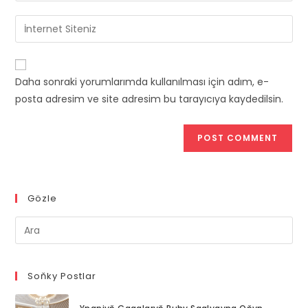
username
email
Enter
to
address
your
comment
to
website
comment
URL
Daha sonraki yorumlarımda kullanılması için adım, e-
(optional)
posta adresim ve site adresim bu tarayıcıya kaydedilsin.
Gözle
Pre
Es
to
clo
Soňky Postlar
th