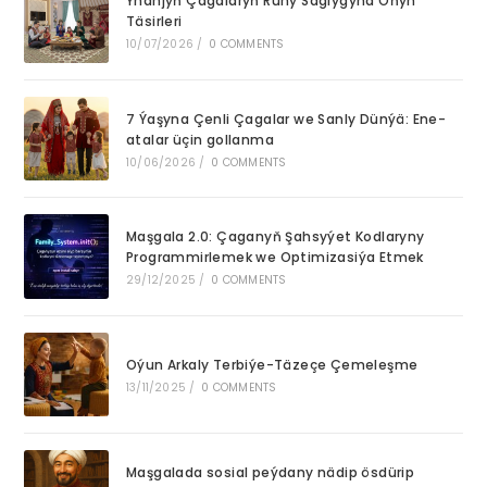
Ynanjyň Çagalaryň Ruhy Saglygyna Oňyn
se
Täsirleri
pan
10/07/2026
/
0 COMMENTS
7 Ýaşyna Çenli Çagalar we Sanly Dünýä: Ene-
atalar üçin gollanma
10/06/2026
/
0 COMMENTS
Maşgala 2.0: Çaganyň Şahsyýet Kodlaryny
Programmirlemek we Optimizasiýa Etmek
29/12/2025
/
0 COMMENTS
Oýun Arkaly Terbiýe-Täzeçe Çemeleşme
13/11/2025
/
0 COMMENTS
Maşgalada sosial peýdany nädip ösdürip