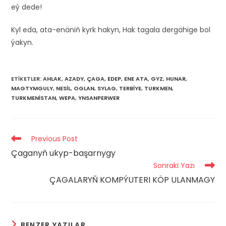
eý dede!
Kyl eda, ata-enäniň kyrk hakyn, Hak tagala dergähige bol
ýakyn.
ETIKETLER
:
AHLAK
,
AZADY
,
ÇAGA
,
EDEP
,
ENE ATA
,
GYZ
,
HUNAR
,
MAGTYMGULY
,
NESIL
,
OGLAN
,
SYLAG
,
TERBIYE
,
TURKMEN
,
TURKMENISTAN
,
WEPA
,
YNSANPERWER
Read
Previous Post
more
Çaganyň ukyp-başarnygy
articles
Sonraki Yazı
ÇAGALARYŇ KOMPÝUTERI KÖP ULANMAGY
BENZER YAZILAR