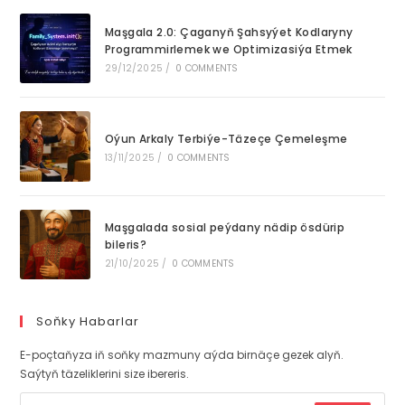
Maşgala 2.0: Çaganyň Şahsyýet Kodlaryny
Programmirlemek we Optimizasiýa Etmek
29/12/2025
/
0 COMMENTS
Oýun Arkaly Terbiýe-Täzeçe Çemeleşme
13/11/2025
/
0 COMMENTS
Maşgalada sosial peýdany nädip ösdürip
bileris?
21/10/2025
/
0 COMMENTS
Soňky Habarlar
E-poçtaňyza iň soňky mazmuny aýda birnäçe gezek alyň.
Saýtyň täzeliklerini size ibereris.