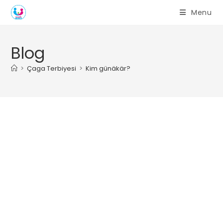
Skip
Menu
to
content
Blog
>
Çaga Terbiyesi
>
Kim günäkär?