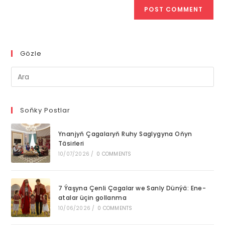
Gözle
Pre
Es
to
clo
Soňky Postlar
th
Ynanjyň Çagalaryň Ruhy Saglygyna Oňyn
se
Täsirleri
pan
10/07/2026
/
0 COMMENTS
7 Ýaşyna Çenli Çagalar we Sanly Dünýä: Ene-
atalar üçin gollanma
10/06/2026
/
0 COMMENTS