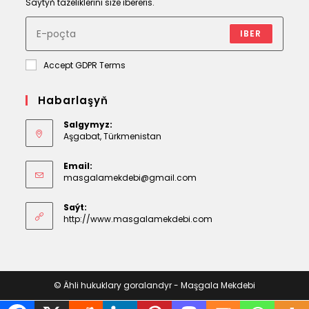
Saýtyň täzeliklerini size ibereris.
IBER
Accept GDPR Terms
Habarlaşyň
Salgymyz:
Aşgabat, Türkmenistan
Email:
Opens
masgalamekdebi@gmail.com
in
your
Saýt:
application
http://www.masgalamekdebi.com
© Ähli hukuklary goralandyr - Maşgala Mekdebi