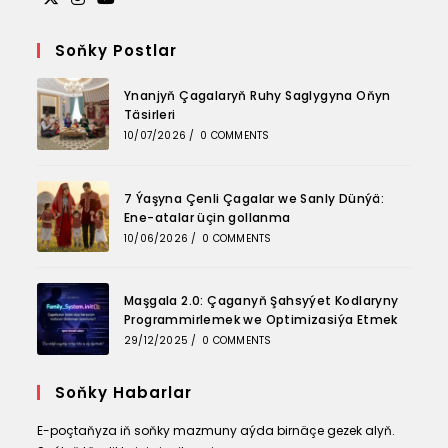
Opens
Opens
Opens
in
in
in
Soňky Postlar
a
a
a
Ynanjyň Çagalaryň Ruhy Saglygyna Oňyn
new
new
new
Täsirleri
tab
tab
tab
10/07/2026
/
0 COMMENTS
7 Ýaşyna Çenli Çagalar we Sanly Dünýä:
Ene-atalar üçin gollanma
10/06/2026
/
0 COMMENTS
Maşgala 2.0: Çaganyň Şahsyýet Kodlaryny
Programmirlemek we Optimizasiýa Etmek
29/12/2025
/
0 COMMENTS
Soňky Habarlar
E-poçtaňyza iň soňky mazmuny aýda birnäçe gezek alyň.