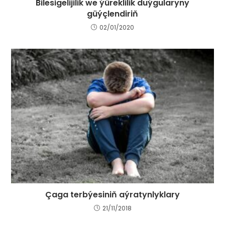
Bilesigelijilik we ýüreklilik duýgularyny
güýçlendiriň
02/01/2020
Çaga terbýesiniň aýratynlyklary
21/11/2018