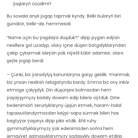
ýaşlaryň özüdimi?
Bu sowala anyk jogap tapmak kyndy. Belki bularyň biri
günäkär, belki-de, hemmesidi.
“Näme üçin bu ýagdaýa düşdük?” diýip pygan edýän
nesillere gol uzadyp, olary içine düşen batgalyklaryndan
çekip çykarmak isleýän päk niýetli käbir adamlar, olara
şeýle jogap berdi:
– Çünki, biz ýaradylyş kanunlaryna garşy geldik. Ynanmak,
biz ynsan nesliniň tebigatynda bardy. Emma biz ony inkär
etmäge çalyşdyk. Din düşünjesi bolmazdan hem
ýaşaýşymyzy kadaly dowam edip bileris öýtdük. Diňe
bedenimiziň zerurlyklaryny üpjün etmek, haram-halal
tapawutlandyrmazdan keýpi-sapa sürmek bilen has
bagtyýar ýaşarys diýip pikir etdik. Ähli ruhy
gymmatlyklarymyzy ýok edenimizden soňra hem
jemgyýet gatnaşyklarymyzy sazlaşykly dowam etdirip