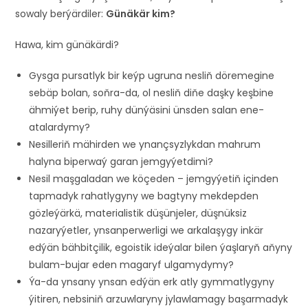
sowaly berýärdiler:
Günäkär kim?
Hawa, kim günäkärdi?
Gysga pursatlyk bir keýp ugruna nesliň döremegine
sebäp bolan, soňra-da, ol nesliň diňe daşky keşbine
ähmiýet berip, ruhy dünýäsini ünsden salan ene-
atalardymy?
Nesilleriň mähirden we ynançsyzlykdan mahrum
halyna biperwaý garan jemgyýetdimi?
Nesil maşgaladan we köçeden – jemgyýetiň içinden
tapmadyk rahatlygyny we bagtyny mekdepden
gözleýärkä, materialistik düşünjeler, düşnüksiz
nazaryýetler, ynsanperwerligi we arkalaşygy inkär
edýän bähbitçilik, egoistik ideýalar bilen ýaşlaryň aňyny
bulam-bujar eden magaryf ulgamydymy?
Ýa-da ynsany ynsan edýän erk atly gymmatlygyny
ýitiren, nebsiniň arzuwlaryny jylawlamagy başarmadyk