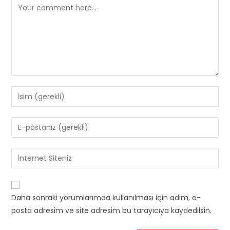
Comment
Enter
your
name
Enter
or
your
username
email
Enter
to
address
your
comment
to
website
comment
URL
Daha sonraki yorumlarımda kullanılması için adım, e-
(optional)
posta adresim ve site adresim bu tarayıcıya kaydedilsin.