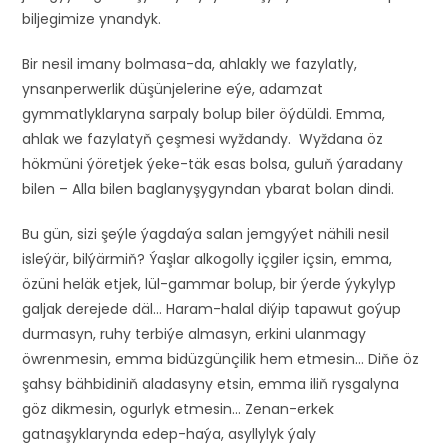
biljegimize ynandyk.
Bir nesil imany bolmasa-da, ahlakly we fazylatly,
ynsanperwerlik düşünjelerine eýe, adamzat
gymmatlyklaryna sarpaly bolup biler öýdüldi. Emma,
ahlak we fazylatyň çeşmesi wyždandy. Wyždana öz
hökmüni ýöretjek ýeke-täk esas bolsa, guluň ýaradany
bilen – Alla bilen baglanyşygyndan ybarat bolan dindi.
Bu gün, sizi şeýle ýagdaýa salan jemgyýet nähili nesil
isleýär, bilýärmiň? Ýaşlar alkogolly içgiler içsin, emma,
özüni heläk etjek, lül-gammar bolup, bir ýerde ýykylyp
galjak derejede däl… Haram-halal diýip tapawut goýup
durmasyn, ruhy terbiýe almasyn, erkini ulanmagy
öwrenmesin, emma bidüzgünçilik hem etmesin… Diňe öz
şahsy bähbidiniň aladasyny etsin, emma iliň rysgalyna
göz dikmesin, ogurlyk etmesin… Zenan-erkek
gatnaşyklarynda edep-haýa, asyllylyk ýaly