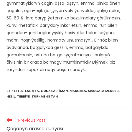
gymmatlyklaryň çägini aşsa-aşsyn, emma, binika önen
çagalar, egin-eşik çalşyrýan ýaly ýanýoldaş çalyşmalar,
50-60 %-lara baryp ýeten nika bozulmalary görülmesin…
Ruhy, metafiziki barlyklary inkär etsin, emma, ruh bilen
gönüden-göni baglanyşykly häsiýetler bolan söýgüni,
mähri, hoşniýetliligi, hormaty unutmasyn… Bir söz bilen
aýdylanda, batgalykda gezsin, emma, batgalykda
gömülmesin, üstüne batga syçratmasyn… bularyň
ählisiniň bir arada bolmagy mümkinmidi? Diýmek, biz
taryhdan sapak almagy başarmandyk.
ETIKETLER
:
ENE ATA
,
GUNAKAR
,
IMAN
,
MASGALA
,
MASGALA MEKDEBI
,
NESIL
,
TERBIYE
,
TURKMENISTAN
Read
Previous Post
more
Çaganyň arassa dünýäsi
articles