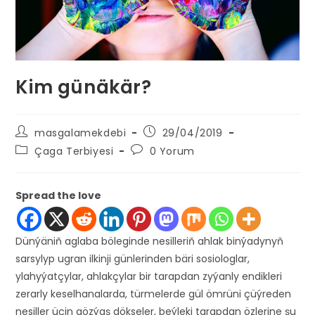
Kim günäkär?
Post
Post
masgalamekdebi
29/04/2019
author:
published:
Post
Post
Çaga Terbiyesi
0 Yorum
category:
comments:
Spread the love
Dünýäniň aglaba böleginde nesilleriň ahlak binýadynyň
sarsylyp ugran ilkinji günlerinden bäri sosiologlar,
ylahyýatçylar, ahlakçylar bir tarapdan zyýanly endikleri
zerarly keselhanalarda, türmelerde gül ömrüni çüýreden
nesiller üçin gözýaş dökseler, beýleki tarapdan özlerine şu