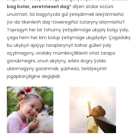
bag bolar, seretmeseň dag”
diýen atalar sözüni
unutmaň. Siz bagyňyzda gül ýetişdirmek isleýärmisiňiz
ýa-da tikenleriň daş-töweregiňizi tutaryny islärmisiňiz?
Topragyň her bir tohumy ýetişdirmäge ukyply bolşy ýaly,
çaga hem her kim bolup ýetişmäge ukyplydyr. Çagadaky
bu ukybyň ajaýyp taraplarynyň bahar gülleri ýaly
açylmagyny, ondaky mümkinçilikleriň oňat tarapa
gönükmegini, onuň akylyny, erkini dogry ýolda
ulanmagyny gazanmak, şübhesiz, terbiýeçiniň
jogapkärçiligine degişlidir.