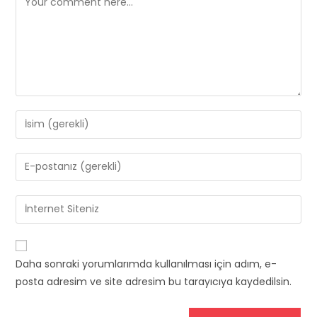
Enter
your
name
Enter
or
your
username
email
Enter
to
address
your
comment
to
website
comment
URL
Daha sonraki yorumlarımda kullanılması için adım, e-
(optional)
posta adresim ve site adresim bu tarayıcıya kaydedilsin.