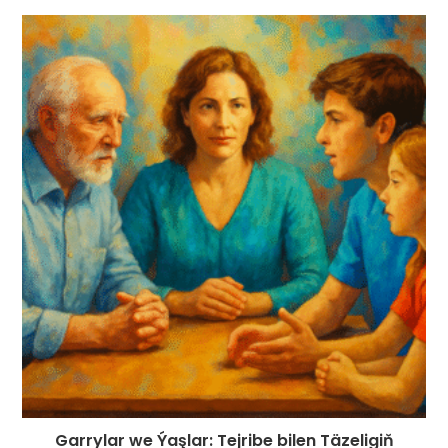
Garrylar we Ýaşlar: Tejribe bilen Täzeligiň