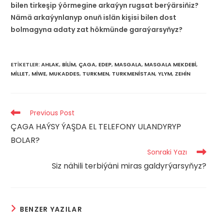
bilen tirkeşip ýörmegine arkaýyn rugsat berýärsiňiz?
Nämä arkaýynlanyp onuň islän kişisi bilen dost
bolmagyna adaty zat hökmünde garaýarsyňyz?
ETIKETLER
:
AHLAK
,
BILIM
,
ÇAGA
,
EDEP
,
MASGALA
,
MASGALA MEKDEBI
,
MILLET
,
MIWE
,
MUKADDES
,
TURKMEN
,
TURKMENISTAN
,
YLYM
,
ZEHIN
Read
Previous Post
more
ÇAGA HAÝSY ÝAŞDA EL TELEFONY ULANDYRYP
articles
BOLAR?
Sonraki Yazı
Siz nähili terbiýäni miras galdyrýarsyňyz?
BENZER YAZILAR