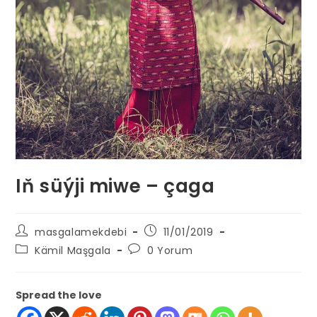
Iň süýji miwe – çaga
Post
Post
masgalamekdebi
11/01/2019
author:
published:
Post
Post
Kämil Maşgala
0 Yorum
category:
comments:
Spread the love