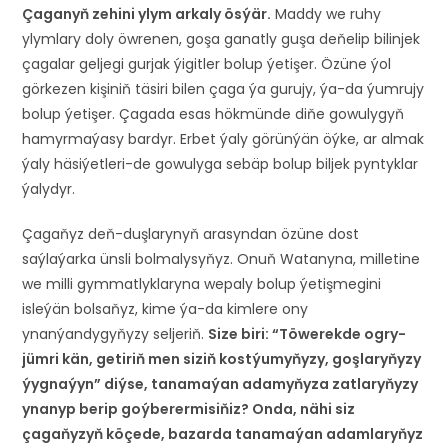
Çaganyň zehini ylym arkaly ösýär.
Maddy we ruhy
ylymlary doly öwrenen, goşa ganatly guşa deňelip bilinjek
çagalar geljegi gurjak ýigitler bolup ýetişer. Özüne ýol
görkezen kişiniň täsiri bilen çaga ýa gurujy, ýa-da ýumrujy
bolup ýetişer. Çagada esas hökmünde diňe gowulygyň
hamyrmaýasy bardyr. Erbet ýaly görünýän öýke, ar almak
ýaly häsiýetleri-de gowulyga sebäp bolup biljek pyntyklar
ýalydyr.
Çagaňyz deň-duşlarynyň arasyndan özüne dost
saýlaýarka ünsli bolmalysyňyz. Onuň Watanyna, milletine
we milli gymmatlyklaryna wepaly bolup ýetişmegini
isleýän bolsaňyz, kime ýa-da kimlere ony
ynanýandygyňyzy seljeriň.
Size biri: “Töwerekde ogry-
jümri kän, getiriň men siziň kostýumyňyzy, goşlaryňyzy
ýygnaýyn” diýse, tanamaýan adamyňyza zatlaryňyzy
ynanyp berip goýberermisiňiz? Onda, nähi siz
çagaňyzyň köçede, bazarda tanamaýan adamlaryňyz