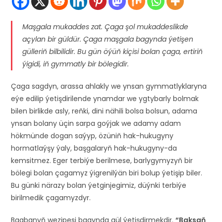
Maşgala mukaddes zat. Çaga şol mukaddeslikde
açylan bir güldür. Çaga maşgala bagynda ýetişen
gülleriň bilbilidir. Bu gün öýüň kiçisi bolan çaga, ertiriň
ýigidi, iň gymmatly bir bölegidir.
Çaga sagdyn, arassa ahlakly we ynsan gymmatlyklaryna
eýe edilip ýetişdirilende ynamdar we ygtybarly bolmak
bilen birlikde asly, reňki, dini nähili bolsa bolsun, adama
ynsan bolany üçin sarpa goýjak we adamy adam
hökmünde dogan saýyp, özüniň hak-hukugyny
hormatlaýşy ýaly, başgalaryň hak-hukugyny-da
kemsitmez. Eger terbiýe berilmese, barlygymyzyň bir
bölegi bolan çagamyz ýigrenilýän biri bolup ýetişip biler.
Bu günki närazy bolan ýetginjegimiz, düýnki terbiýe
birilmedik çagamyzdyr.
Bagbanyň wezipesi bagynda gül ýetişdirmekdir.
“Baksaň