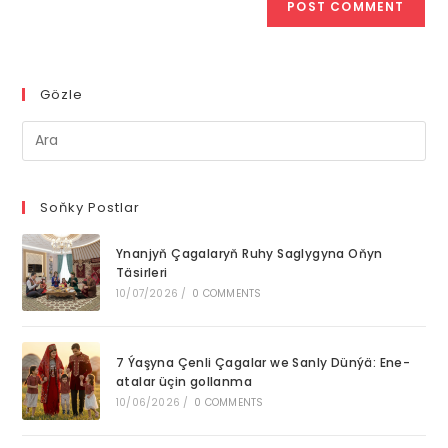
Gözle
Pre
Es
to
clo
Soňky Postlar
th
Ynanjyň Çagalaryň Ruhy Saglygyna Oňyn
se
Täsirleri
pan
10/07/2026
/
0 COMMENTS
7 Ýaşyna Çenli Çagalar we Sanly Dünýä: Ene-
atalar üçin gollanma
10/06/2026
/
0 COMMENTS