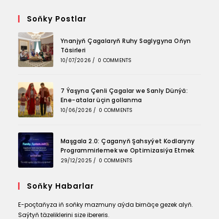
Opens
Opens
Opens
in
in
in
Soňky Postlar
a
a
a
Ynanjyň Çagalaryň Ruhy Saglygyna Oňyn
new
new
new
Täsirleri
tab
tab
tab
10/07/2026
/
0 COMMENTS
7 Ýaşyna Çenli Çagalar we Sanly Dünýä:
Ene-atalar üçin gollanma
10/06/2026
/
0 COMMENTS
Maşgala 2.0: Çaganyň Şahsyýet Kodlaryny
Programmirlemek we Optimizasiýa Etmek
29/12/2025
/
0 COMMENTS
Soňky Habarlar
E-poçtaňyza iň soňky mazmuny aýda birnäçe gezek alyň.
Saýtyň täzeliklerini size ibereris.