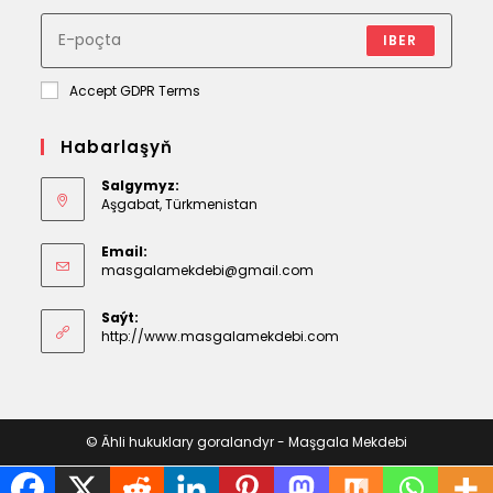
IBER
Accept GDPR Terms
Habarlaşyň
Salgymyz:
Aşgabat, Türkmenistan
Email:
Opens
masgalamekdebi@gmail.com
in
your
Saýt:
application
http://www.masgalamekdebi.com
© Ähli hukuklary goralandyr - Maşgala Mekdebi