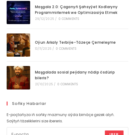
Maşgala 2.0: Çaganyň Şahsyýet Kodlaryny
Programmirlemek we Optimizasiýa Etmek
29/12/2025
/
0 COMMENTS
Oýun Arkaly Terbiýe-Täzeçe Çemeleşme
13/11/2025
/
0 COMMENTS
Maşgalada sosial peýdany nädip ösdürip
bileris?
21/10/2025
/
0 COMMENTS
Soňky Habarlar
E-poçtaňyza iň soňky mazmuny aýda birnäçe gezek alyň.
Saýtyň täzeliklerini size ibereris.
IBER