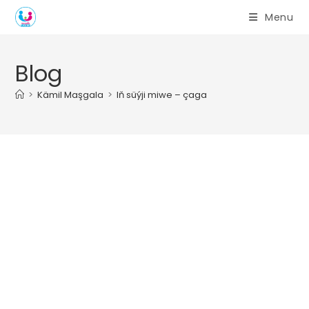
Skip
Menu
to
content
Blog
>
Kämil Maşgala
>
Iň süýji miwe – çaga