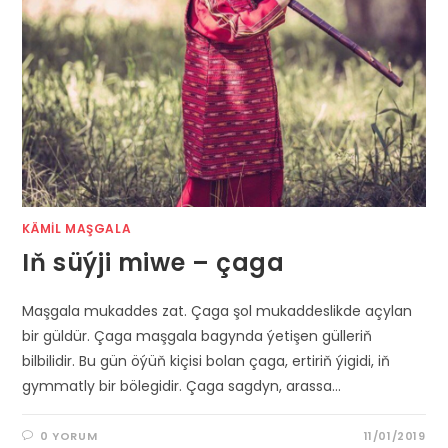
KÄMIL MAŞGALA
Iň süýji miwe – çaga
Maşgala mukaddes zat. Çaga şol mukaddeslikde açylan
bir güldür. Çaga maşgala bagynda ýetişen gülleriň
bilbilidir. Bu gün öýüň kiçisi bolan çaga, ertiriň ýigidi, iň
gymmatly bir bölegidir. Çaga sagdyn, arassa…
0 YORUM
11/01/2019