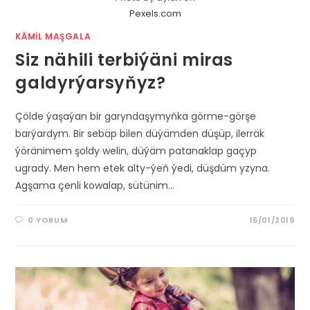
Pexels.com
KÄMIL MAŞGALA
Siz nähili terbiýäni miras
galdyrýarsyňyz?
Çölde ýaşaýan bir garyndaşymyňka görme-görşe
barýardym. Bir sebäp bilen düýämden düşüp, ilerräk
ýöränimem şoldy welin, düýäm patanaklap gaçyp
ugrady. Men hem etek alty-ýeň ýedi, düşdüm yzyna.
Agşama çenli kowalap, sütünim…
0 YORUM
15/01/2019