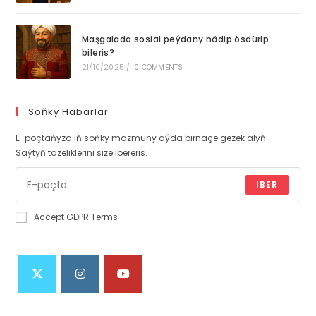
Maşgalada sosial peýdany nädip ösdürip
bileris?
21/10/2025
/
0 COMMENTS
Soňky Habarlar
E-poçtaňyza iň soňky mazmuny aýda birnäçe gezek alyň.
Saýtyň täzeliklerini size ibereris.
IBER
Accept GDPR Terms
Opens
Opens
Opens