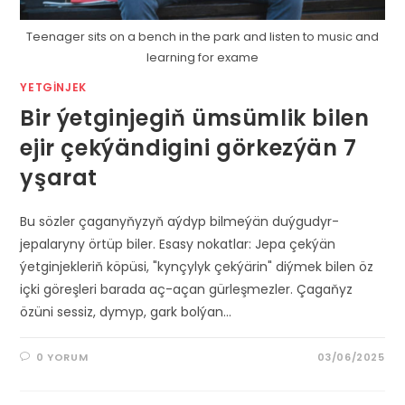
Teenager sits on a bench in the park and listen to music and
learning for exame
YETGINJEK
Bir ýetginjegiň ümsümlik bilen
ejir çekýändigini görkezýän 7
yşarat
Bu sözler çaganyňyzyň aýdyp bilmeýän duýgudyr-
jepalaryny örtüp biler. Esasy nokatlar: Jepa çekýän
ýetginjekleriň köpüsi, "kynçylyk çekýärin" diýmek bilen öz
içki göreşleri barada aç-açan gürleşmezler. Çagaňyz
özüni sessiz, dymyp, gark bolýan…
0 YORUM
03/06/2025