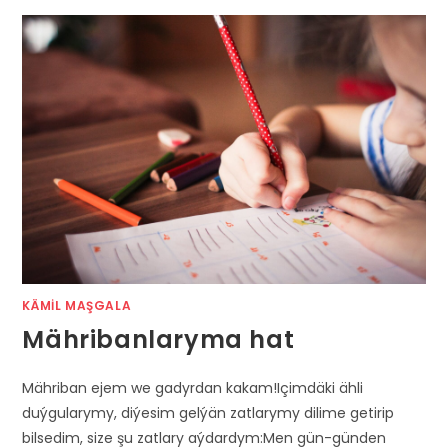
KÄMIL MAŞGALA
Mähribanlaryma hat
Mähriban ejem we gadyrdan kakam!Içimdäki ähli
duýgularymy, diýesim gelýän zatlarymy dilime getirip
bilsedim, size şu zatlary aýdardym:Men gün-günden