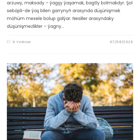
arzuwy, maksady – ýagşy ýaşamak, bagtly bolmakdyr. Şol
sebäpli-de ýaş bilen garrynyň arasynda düşünişmek
möhüm mesele bolup galýar. Nesiller arasyndaky
düşünişmezlikler – ýagny…
0 YORUM
07/08/2025