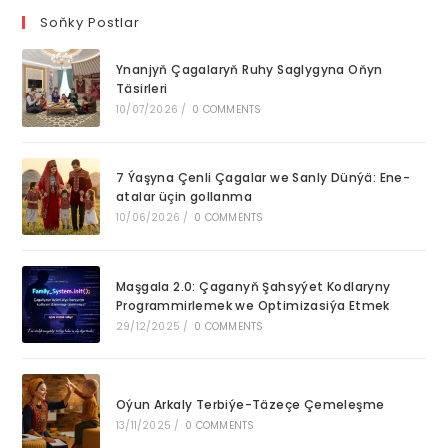
clo
Soňky Postlar
th
Ynanjyň Çagalaryň Ruhy Saglygyna Oňyn
se
Täsirleri
pan
10/07/2026
/
0 COMMENTS
7 Ýaşyna Çenli Çagalar we Sanly Dünýä: Ene-
atalar üçin gollanma
10/06/2026
/
0 COMMENTS
Maşgala 2.0: Çaganyň Şahsyýet Kodlaryny
Programmirlemek we Optimizasiýa Etmek
29/12/2025
/
0 COMMENTS
Oýun Arkaly Terbiýe-Täzeçe Çemeleşme
13/11/2025
/
0 COMMENTS