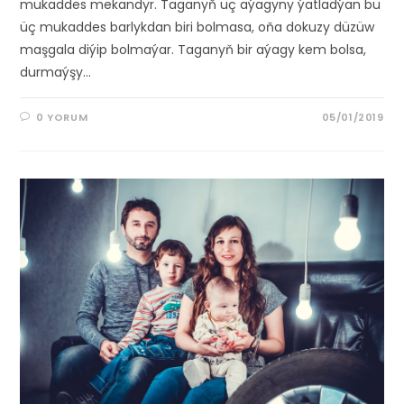
mukaddes mekandyr. Taganyň üç aýagyny ýatladýan bu
üç mukaddes barlykdan biri bolmasa, oňa dokuzy düzüw
maşgala diýip bolmaýar. Taganyň bir aýagy kem bolsa,
durmaýşy…
0 YORUM
05/01/2019