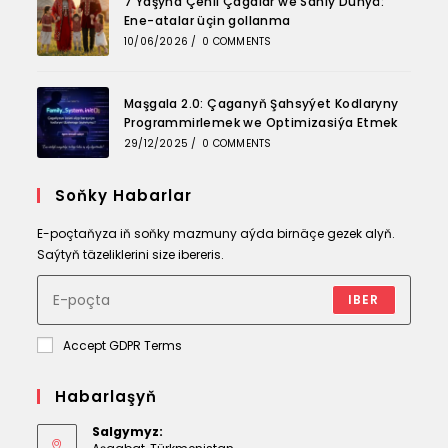
7 Ýaşyna Çenli Çagalar we Sanly Dünýä:
Ene-atalar üçin gollanma
10/06/2026
/
0 COMMENTS
Maşgala 2.0: Çaganyň Şahsyýet Kodlaryny
Programmirlemek we Optimizasiýa Etmek
29/12/2025
/
0 COMMENTS
Soňky Habarlar
E-poçtaňyza iň soňky mazmuny aýda birnäçe gezek alyň.
Saýtyň täzeliklerini size ibereris.
IBER
Accept GDPR Terms
Habarlaşyň
Salgymyz: