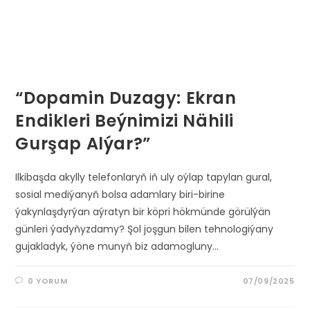
“Dopamin Duzagy: Ekran
Endikleri Beýnimizi Nähili
Gurşap Alýar?”
Ilkibaşda akylly telefonlaryň iň uly oýlap tapylan gural,
sosial mediýanyň bolsa adamlary biri-birine
ýakynlaşdyrýan aýratyn bir köpri hökmünde görülýän
günleri ýadyňyzdamy? Şol joşgun bilen tehnologiýany
gujakladyk, ýöne munyň biz adamogluny…
0 YORUM
07/09/2025