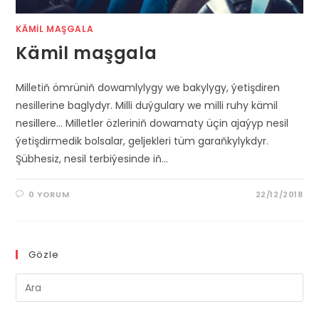
KÄMIL MAŞGALA
Kämil maşgala
Milletiň ömrüniň dowamlylygy we bakylygy, ýetişdiren
nesillerine baglydyr. Milli duýgulary we milli ruhy kämil
nesillere... Milletler özleriniň dowamaty üçin ajaýyp nesil
ýetişdirmedik bolsalar, geljekleri tüm garaňkylykdyr.
Şübhesiz, nesil terbiýesinde iň…
0 YORUM
22/12/2018
Gözle
Pre
Es
to