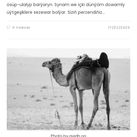
ösüp-ulalyp barýaryn. Synam we içki dünýäm dowamly
üýtgeşiklere sezewar bolýar. Siziň perzendiňiz…
0 YORUM
17/02/2020
Photo by ayidh on