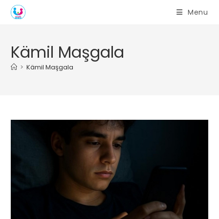
Skip
Menu
to
content
Kämil Maşgala
>
Kämil Maşgala