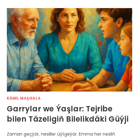
KÄMIL MAŞGALA
Garrylar we Ýaşlar: Tejribe
bilen Täzeligiň Bilelikdäki Güýji
Zaman geçýär, nesiller üýtgeýär. Emma her nesliň