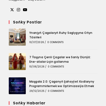
Opens
Opens
Opens
in
in
in
Soňky Postlar
a
a
a
Ynanjyň Çagalaryň Ruhy Saglygyna Oňyn
new
new
new
Täsirleri
tab
tab
tab
10/07/2026
/
0 COMMENTS
7 Ýaşyna Çenli Çagalar we Sanly Dünýä:
Ene-atalar üçin gollanma
10/06/2026
/
0 COMMENTS
Maşgala 2.0: Çaganyň Şahsyýet Kodlaryny
Programmirlemek we Optimizasiýa Etmek
29/12/2025
/
0 COMMENTS
Soňky Habarlar