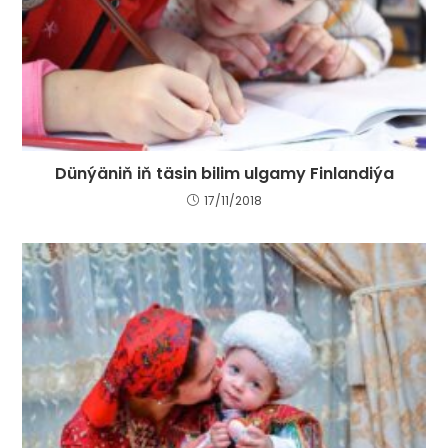
Dünýäniň iň täsin bilim ulgamy Finlandiýa
17/11/2018