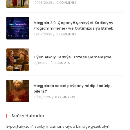
10/06/2026
/
0 COMMENTS
Maşgala 2.0: Çaganyň Şahsyýet Kodlaryny
Programmirlemek we Optimizasiýa Etmek
29/12/2025
/
0 COMMENTS
Oýun Arkaly Terbiýe-Täzeçe Çemeleşme
13/11/2025
/
0 COMMENTS
Maşgalada sosial peýdany nädip ösdürip
bileris?
21/10/2025
/
0 COMMENTS
Soňky Habarlar
E-poçtaňyza iň soňky mazmuny aýda birnäçe gezek alyň.