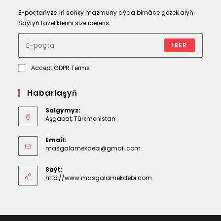
E-poçtaňyza iň soňky mazmuny aýda birnäçe gezek alyň.
Saýtyň täzeliklerini size ibereris.
IBER
Accept GDPR Terms
Habarlaşyň
Salgymyz:
Aşgabat, Türkmenistan
Email:
Opens
masgalamekdebi@gmail.com
in
your
Saýt:
application
http://www.masgalamekdebi.com