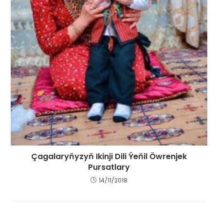
Çagalaryňyzyň Ikinji Dili Ýeňil Öwrenjek
Pursatlary
14/11/2018