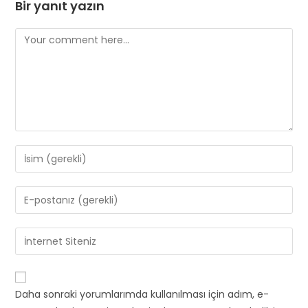
Bir yanıt yazın
Comment
Enter
your
name
Enter
or
your
username
email
Enter
to
address
your
comment
to
website
comment
URL
Daha sonraki yorumlarımda kullanılması için adım, e-
(optional)