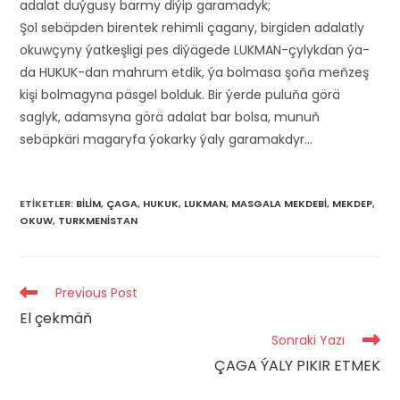
adalat duýgusy barmy diýip garamadyk;
Şol sebäpden birentek rehimli çagany, birgiden adalatly
okuwçyny ýatkeşligi pes diýägede LUKMAN-çylykdan ýa-
da HUKUK-dan mahrum etdik, ýa bolmasa şoňa meňzeş
kişi bolmagyna päsgel bolduk. Bir ýerde puluňa görä
saglyk, adamsyna görä adalat bar bolsa, munuň
sebäpkäri magaryfa ýokarky ýaly garamakdyr…
ETIKETLER
:
BILIM
,
ÇAGA
,
HUKUK
,
LUKMAN
,
MASGALA MEKDEBI
,
MEKDEP
,
OKUW
,
TURKMENISTAN
Read
Previous Post
more
El çekmäň
articles
Sonraki Yazı
ÇAGA ÝALY PIKIR ETMEK