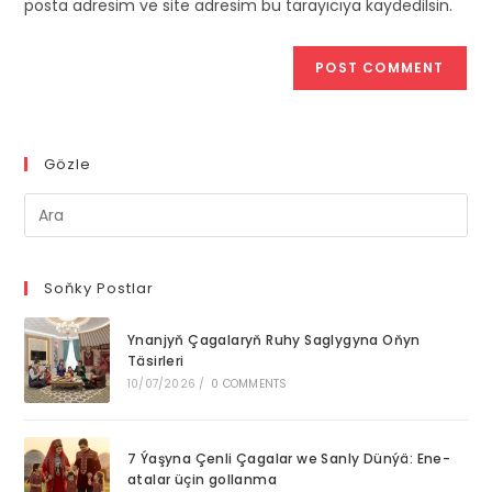
posta adresim ve site adresim bu tarayıcıya kaydedilsin.
Gözle
Pre
Es
to
clo
Soňky Postlar
th
Ynanjyň Çagalaryň Ruhy Saglygyna Oňyn
se
Täsirleri
pan
10/07/2026
/
0 COMMENTS
7 Ýaşyna Çenli Çagalar we Sanly Dünýä: Ene-
atalar üçin gollanma