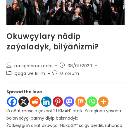
Okuwçylary nädip
zaýaladyk, bilýäňizmi?
Post
Post
masgalamekdebi
08/01/2020
author:
published:
Post
Post
Çaga we Bilim
0 Yorum
category:
comments:
Spread the love
Iň oňat mesele çözeni “LUKMAN” etdik. Ýüreginde ynsana
bolan söýgi barmy diýip bakmadyk;
Ýatkeşligi iň oňat okuwça “HUKUGY” salgy berdik, ruhunda