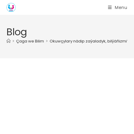
Skip
Menu
to
content
Blog
>
Çaga we Bilim
>
Okuwçylary nädip zaýaladyk, bilýäňizmi?