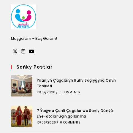
tab
tab
tab
Maşgalam – Baş Galam!
Opens
Opens
Opens
in
in
in
Soňky Postlar
a
a
a
Ynanjyň Çagalaryň Ruhy Saglygyna Oňyn
new
new
new
Täsirleri
tab
tab
tab
10/07/2026
/
0 COMMENTS
7 Ýaşyna Çenli Çagalar we Sanly Dünýä:
Ene-atalar üçin gollanma
10/06/2026
/
0 COMMENTS