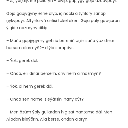
– Al, ýaşuly. Ine pullaryň – diýip, gapjygy goja uzadypdyr.
Goja gapjygyny eline alyp, içindäki altynlary sanap
çykypdyr. Altynlaryň ählisi tükel eken. Goja puly gowşuran
ýigide nazaryny dikip:
– Maňa gapjygymy getirip bereniň üçin saňa ýüz dinar
bersem alarmyň?- diýip sorapdyr.
– Ýok, gerek däl.
– Onda, elli dinar bersem, ony hem almazmyň?
– Ýok, ol hem gerek däl.
– Onda sen näme isleýärsiň, hany aýt?
– Men özüm ýaly gullardan hiç zat hantama däl. Men
Alladan isleýärin. Alla berse, ondan alaryn.