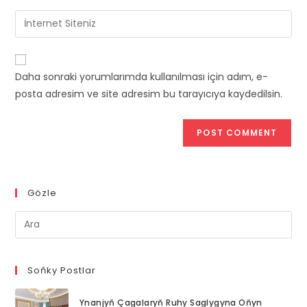
username
email
Enter
to
address
your
comment
to
website
comment
URL
Daha sonraki yorumlarımda kullanılması için adım, e-
(optional)
posta adresim ve site adresim bu tarayıcıya kaydedilsin.
Gözle
Pre
Es
to
clo
Soňky Postlar
th
Ynanjyň Çagalaryň Ruhy Saglygyna Oňyn
se