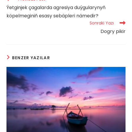
more
Ýetginjek çagalarda agresiya duýgularynyň
articles
köpelmeginiň esasy sebäpleri nämedir?
Sonraki Yazı
Dogry pikir
BENZER YAZILAR