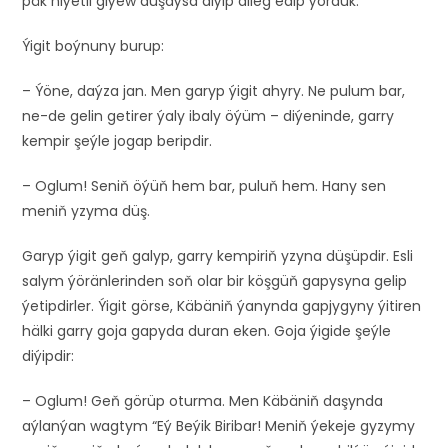
päk niýetli giýew duşaýsa diýip dileg edip ýördük.
Ýigit boýnuny burup:
– Ýöne, daýza jan. Men garyp ýigit ahyry. Ne pulum bar,
ne-de gelin getirer ýaly ibaly öýüm – diýeninde, garry
kempir şeýle jogap beripdir.
– Oglum! Seniň öýüň hem bar, puluň hem. Hany sen
meniň yzyma düş.
Garyp ýigit geň galyp, garry kempiriň yzyna düşüpdir. Esli
salym ýöränlerinden soň olar bir köşgüň gapysyna gelip
ýetipdirler. Ýigit görse, Käbäniň ýanynda gapjygyny ýitiren
hälki garry goja gapyda duran eken. Goja ýigide şeýle
diýipdir:
– Oglum! Geň görüp oturma. Men Käbäniň daşynda
aýlanýan wagtym “Eý Beýik Biribar! Meniň ýekeje gyzymy