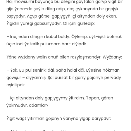
Haj möwsümi boýunça bu dilegini gaýtalan garyp ýigit bir
gije ýene-de şeýle dileg edip, daş çykanynda bir gapjyk
tapypdyr. Açyp görse, gapjygyň içi altyndan doly eken.
Ýigidiň ýüregi gobsunypdyr. Ol içini gürledip:
– Ine, eden dilegim kabul boldy. Öýlenip, öýli-işikli bolmak
üçin indi ýeterlik pulumam bar- diýipdir.
Ýöne wyždany welin onuň bilen razylaşmandyr. Wyždany:
– Ýok. Bu pul seniňki däl. Saňa halal däl. Eýesine hökman
gowşur – diýýärmiş. Şol pursat bir garry gojanyň perýady
eşidilipdir.
– Içi altyndan doly gapjygymy ýitirdim. Tapan, gören
ýokmudyr, adamlar?
Ýigit wagt ýitirmän gojanyň ýanyna ylgap barypdyr: