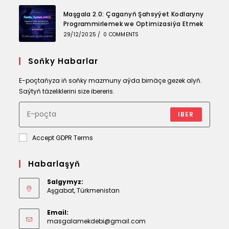
Maşgala 2.0: Çaganyň Şahsyýet Kodlaryny
Programmirlemek we Optimizasiýa Etmek
29/12/2025
/
0 COMMENTS
Soňky Habarlar
E-poçtaňyza iň soňky mazmuny aýda birnäçe gezek alyň.
Saýtyň täzeliklerini size ibereris.
IBER
Accept GDPR Terms
Habarlaşyň
Salgymyz:
Aşgabat, Türkmenistan
Email:
Opens
masgalamekdebi@gmail.com