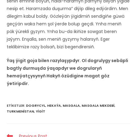
seniň emriňe boýun, halal-haramyň parhyny bilýän ýigide
nesip et. Haramzada duşurma” diýip dileg edýärdim. Men
dilegim kabul boldy. Gözleýän ýigidimiň sendigiňe güwä
geçýän waka hem şol ýerde bolup geçdi. Ynha meniň
päk ýürekli gyzym. Ynha bu-da ikiňize sowgat beren
jaýym. Enşalla, sen meniň gyzymy halarsyň. Eger
teklibimize razy bolsaň, bizi begendirersiň.
Ýaş ýigit goja bilen razylaşypdyr. Ol dogrulygy sebäpli
bagtly durmuşda ýaşapdyr we dogrularyň
hemaýatçysynyň Hakyň özüdigine magat göz
ýetiripdir.
ETIKETLER
:
DOGRYCYL
,
HEKAÝA
,
MASGALA
,
MASGALA MEKDEBI
,
TURKMENISTAN
,
YIGIT
Read
Previous Post