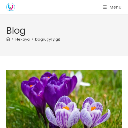
Skip
Menu
to
content
Blog
>
Hekaýa
>
Dogruçyl ýigit