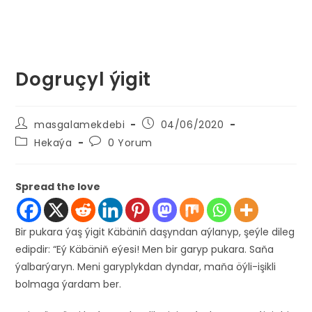
Dogruçyl ýigit
Post
Post
masgalamekdebi
04/06/2020
author:
published:
Post
Post
Hekaýa
0 Yorum
category:
comments:
Spread the love
Bir pukara ýaş ýigit Käbäniň daşyndan aýlanyp, şeýle dileg
edipdir: “Eý Käbäniň eýesi! Men bir garyp pukara. Saňa
ýalbarýaryn. Meni garyplykdan dyndar, maňa öýli-işikli
bolmaga ýardam ber.