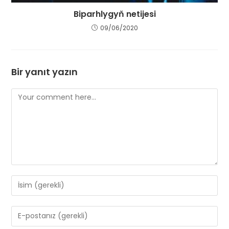
Biparhlygyň netijesi
09/06/2020
Bir yanıt yazın
Comment
Enter
your
name
Enter
or
your