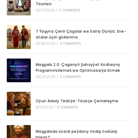
Täsirleri
pan
10/07/2026
/
0 COMMENTS
7 Ýaşyna Çenli Çagalar we Sanly Dünýä: Ene-
atalar üçin gollanma
10/06/2026
/
0 COMMENTS
Maşgala 2.0: Çaganyň Şahsyýet Kodlaryny
Programmirlemek we Optimizasiýa Etmek
29/12/2025
/
0 COMMENTS
Oýun Arkaly Terbiýe-Täzeçe Çemeleşme
13/11/2025
/
0 COMMENTS
Maşgalada sosial peýdany nädip ösdürip
bileris?