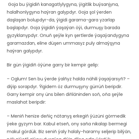
Goja bu ýigidiň kanagatlylygyna, ýigitlik buýsanjyna,
halalhonlygyna haýran galypdyr. Goja şol ýerden
daşlaşan bolupdyr-da, ýigidi garama-gara yzarlap
başlapdyr. Goja ýigidiň ýaşaýan öýi, durmuşy barada
gyzyklanypdyr. Onuň şeýle kyn şertlerde ýaşaýandygyna
garamazdan, eline düşen ummasyz puly almaýşyna
haýran galypdyr.
Bir gün ýigidiň öýüne garry bir kempir gelip:
– Oglum! Sen bu ýerde ýalňyz halda nähili ýaşaýarsyň? –
diýip sorapdyr. Ýigidem öz durmuşyny gürrüň beripdir.
Garry kempir ony üns bilen diňläninden soň, oňa şeýle
maslahat beripdir:
– Meniň henize deňiç nätanyş erkegiň ýüzüni görmedik
ýeke gyzym bar. Kabul etseň, ony saňa nikalap bermegi
makul gördük. Biz seniň ýaly halaly-haramy seljerip bilýän,