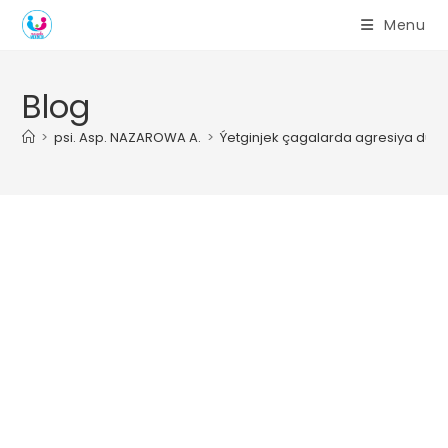
Skip
Menu
to
content
Blog
>
psi. Asp. NAZAROWA A.
>
Ýetginjek çagalarda agresiya duý