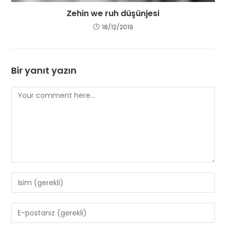
Zehin we ruh düşünjesi
18/12/2019
Bir yanıt yazın
Comment
Enter
your
name
Enter
or
your