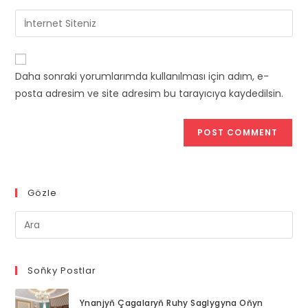
username
email
Enter
to
address
your
comment
to
website
comment
URL
Daha sonraki yorumlarımda kullanılması için adım, e-
(optional)
posta adresim ve site adresim bu tarayıcıya kaydedilsin.
Gözle
Pre
Es
to
clo
Soňky Postlar
th
Ynanjyň Çagalaryň Ruhy Saglygyna Oňyn
se