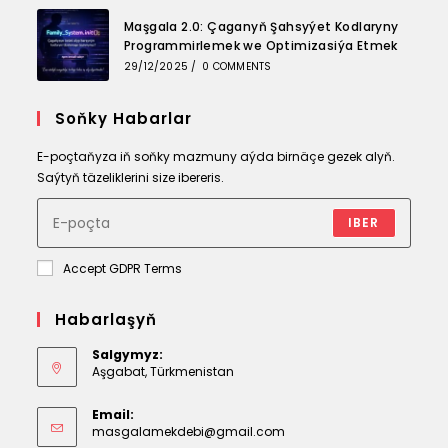
Maşgala 2.0: Çaganyň Şahsyýet Kodlaryny
Programmirlemek we Optimizasiýa Etmek
29/12/2025
/
0 COMMENTS
Soňky Habarlar
E-poçtaňyza iň soňky mazmuny aýda birnäçe gezek alyň.
Saýtyň täzeliklerini size ibereris.
IBER
Accept GDPR Terms
Habarlaşyň
Salgymyz:
Aşgabat, Türkmenistan
Email:
Opens
masgalamekdebi@gmail.com