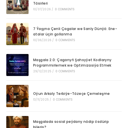
Täsirleri
pan
10/07/2026
/
0 COMMENTS
7 Ýaşyna Çenli Çagalar we Sanly Dünýä: Ene-
atalar üçin gollanma
10/06/2026
/
0 COMMENTS
Maşgala 2.0: Çaganyň Şahsyýet Kodlaryny
Programmirlemek we Optimizasiýa Etmek
29/12/2025
/
0 COMMENTS
Oýun Arkaly Terbiýe-Täzeçe Çemeleşme
13/11/2025
/
0 COMMENTS
Maşgalada sosial peýdany nädip ösdürip
bileris?