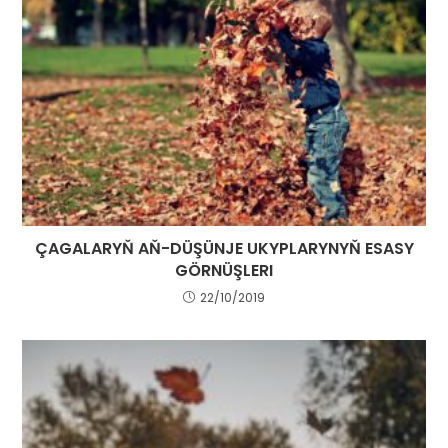
ÇAGALARYŇ AŇ-DÜŞÜNJE UKYPLARYNYŇ ESASY
GÖRNÜŞLERI
22/10/2019