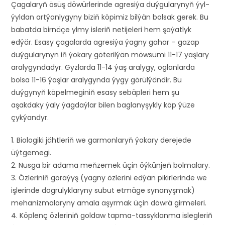
Çagalaryň ösüş döwürlerinde agresiýa duýgularynyň ýyl-
ýyldan artýanlygyny biziň köpimiz bilýän bolsak gerek. Bu
babatda birnäçe ylmy isleriň netijeleri hem şaýatlyk
edýär. Esasy çagalarda agresiýa ýagny gahar – gazap
duýgularynyn iň ýokary göterilýän möwsümi 11-17 yaşlary
aralygyndadyr. Gyzlarda 11-14 ýaş aralygy, oglanlarda
bolsa 11-16 ýaşlar aralygynda ýygy görülýändir. Bu
duýgynyň köpelmeginiň esasy sebäpleri hem şu
aşakdaky ýaly ýagdaýlar bilen baglanyşykly köp ýüze
çykýandyr.
1. Biologiki jähtleriň we garmonlaryň ýokary derejede
üýtgemegi.
2. Nusga bir adama meňzemek üçin öýkünjeň bolmalary.
3. Özleriniň goraýyş (yagny özlerini edýän pikirlerinde we
işlerinde dogrulyklaryny subut etmäge synanyşmak)
mehanizmalaryny amala aşyrmak üçin döwrä girmeleri.
4. Köplenç özleriniň goldaw tapma-tassyklanma islegleriň