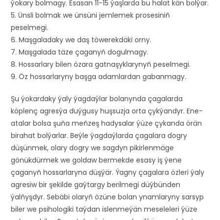
ýokary bolmagy. Esasan 11-15 ýaşlarda bu halat kän bolýar.
5. Ünsli bolmak we ünsüni jemlemek prosesiniň
peselmegi.
6. Maşgaladaky we daş töwerekdäki orny.
7. Maşgalada täze çaganyň dogulmagy.
8. Hossarlary bilen özara gatnaşyklarynyň peselmegi.
9. Öz hossarlaryny başga adamlardan gabanmagy.
Şu ýokardaky ýaly ýagdaýlar bolanynda çagalarda
köplenç agresýa duýgusy huşsuzja orta çykýandyr. Ene-
atalar bolsa şuňa meňzeş hadysalar ýüze çykanda örän
birahat bolýarlar. Beýle ýagdaýlarda çagalara dogry
düşünmek, olary dogry we sagdyn pikirlenmäge
gönükdürmek we goldaw bermekde esasy iş ýene
çaganyň hossarlaryna düşýär. Ýagny çagalara özleri ýaly
agresiw bir şekilde gaýtargy berilmegi düýbünden
ýalňyşdyr. Sebäbi olaryň özüne bolan ynamlaryny sarsyp
biler we psihologiki taýdan islenmeýän meseleleri ýüze