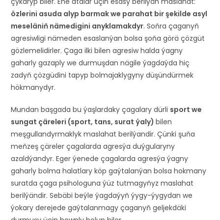
çykaryp biler. Ene atalar üçin esasy berilýän maslahat:
özlerini asuda alyp barmak we parahat bir şekilde asyl
meseläniň nämedigini anyklamakdyr
. Soňra çaganyň
agresiwligi nämeden esaslanýan bolsa şoňa görä çözgüt
gözlemelidirler. Çaga ilki bilen agresiw halda ýagny
gaharly gazaply we durmuşdan nägile ýagdaýda hiç
zadyň çözgüdini tapyp bolmajaklygyny düşündürmek
hökmanydyr.
Mundan başgada bu ýaşlardaky çagalary dürli
sport we
sungat çäreleri (sport, tans, surat ýaly)
bilen
meşgullandyrmaklyk maslahat berilýandir. Çünki şuňa
meňzeş çäreler çagalarda agresýa duýgularyny
azaldýandyr. Eger ýenede çagalarda agresýa ýagny
gaharly bolma halatlary köp gaýtalanýan bolsa hokmany
suratda çaga psihologuna ýüz tutmagyňyz maslahat
berilýändir. Sebäbi beýle ýagdaýyň ýygy-ýygydan we
ýokary derejede gaýtalanmagy çaganyň geljekdäki
durmuşy üçin howply bolup biler.