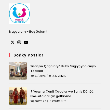
tab
tab
tab
Maşgalam – Baş Galam!
Opens
Opens
Opens
in
in
in
Soňky Postlar
a
a
a
Ynanjyň Çagalaryň Ruhy Saglygyna Oňyn
new
new
new
Täsirleri
tab
tab
tab
10/07/2026
/
0 COMMENTS
7 Ýaşyna Çenli Çagalar we Sanly Dünýä:
Ene-atalar üçin gollanma
10/06/2026
/
0 COMMENTS