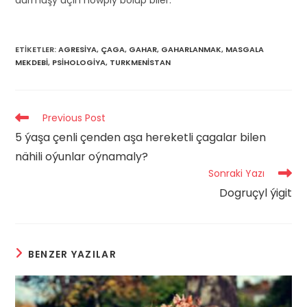
ETIKETLER
:
AGRESIYA
,
ÇAGA
,
GAHAR
,
GAHARLANMAK
,
MASGALA
MEKDEBI
,
PSIHOLOGIYA
,
TURKMENISTAN
Read
Previous Post
more
5 ýaşa çenli çenden aşa hereketli çagalar bilen
articles
nähili oýunlar oýnamaly?
Sonraki Yazı
Dogruçyl ýigit
BENZER YAZILAR