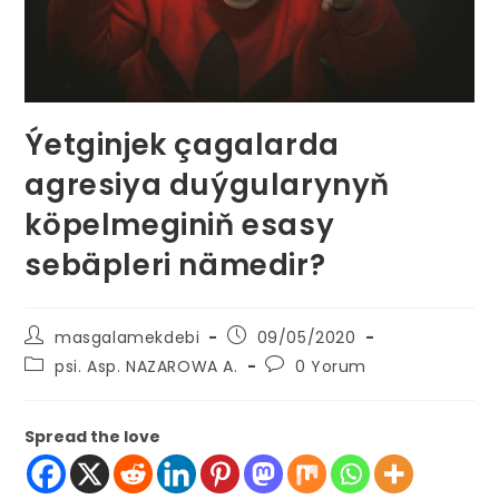
Ýetginjek çagalarda
agresiya duýgularynyň
köpelmeginiň esasy
sebäpleri nämedir?
Post
Post
masgalamekdebi
09/05/2020
author:
published:
Post
Post
psi. Asp. NAZAROWA A.
0 Yorum
category:
comments:
Spread the love