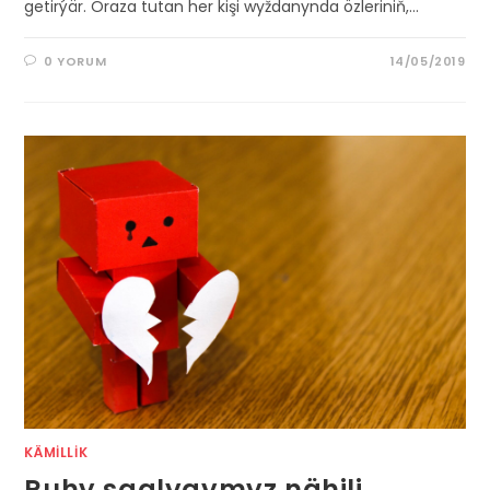
getirýär. Oraza tutan her kişi wyždanynda özleriniň,…
0 YORUM
14/05/2019
KÄMILLIK
Ruhy saglygymyz nähili