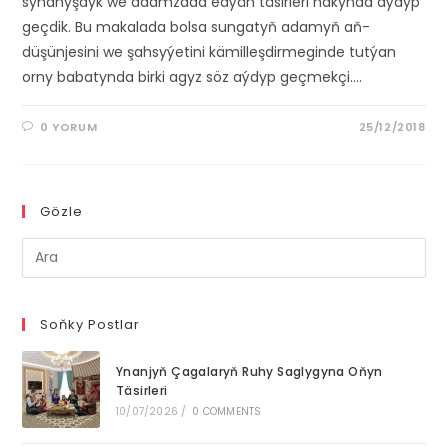
synanyşdyk we adamzada edýän täsirleri hakynda aýdyp
geçdik. Bu makalada bolsa sungatyň adamyň aň-
düşünjesini we şahsyýetini kämilleşdirmeginde tutýan
orny babatynda birki agyz söz aýdyp geçmekçi.…
0 YORUM
25/12/2018
Gözle
Pre
Es
to
clo
Soňky Postlar
th
Ynanjyň Çagalaryň Ruhy Saglygyna Oňyn
se
Täsirleri
pan
10/07/2026
/
0 COMMENTS