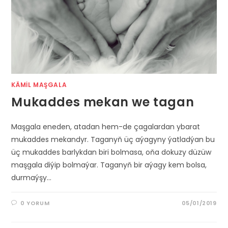
KÄMIL MAŞGALA
Mukaddes mekan we tagan
Maşgala eneden, atadan hem-de çagalardan ybarat
mukaddes mekandyr. Taganyň üç aýagyny ýatladýan bu
üç mukaddes barlykdan biri bolmasa, oňa dokuzy düzüw
maşgala diýip bolmaýar. Taganyň bir aýagy kem bolsa,
durmaýşy…
0 YORUM
05/01/2019