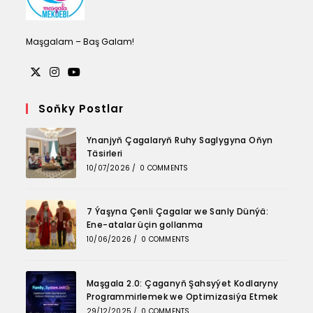
Maşgalam – Baş Galam!
Opens
Opens
Opens
in
in
in
Soňky Postlar
a
a
a
Ynanjyň Çagalaryň Ruhy Saglygyna Oňyn
new
new
new
Täsirleri
tab
tab
tab
10/07/2026
/
0 COMMENTS
7 Ýaşyna Çenli Çagalar we Sanly Dünýä:
Ene-atalar üçin gollanma
10/06/2026
/
0 COMMENTS
Maşgala 2.0: Çaganyň Şahsyýet Kodlaryny
Programmirlemek we Optimizasiýa Etmek
29/12/2025
/
0 COMMENTS