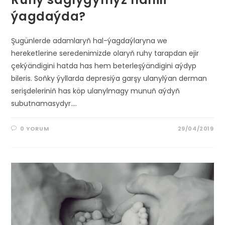
ýagdaýda?
Şugünlerde adamlaryň hal-ýagdaýlaryna we
hereketlerine seredenimizde olaryň ruhy tarapdan ejir
çekýändigini hatda has hem beterleşýändigini aýdyp
bileris. Soňky ýyllarda depresiýa garşy ulanylýan derman
serişdeleriniň has köp ulanylmagy munuň aýdyň
subutnamasydyr.…
0 YORUM
29/04/2019