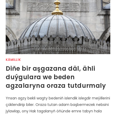
KÄMILLIK
Diňe bir aşgazana däl, ähli
duýgulara we beden
agzalaryna oraza tutdurmaly
Ynsan agzy bekli wagty bedeniň islendik islegdir meýillerini
çäklendirip biler. Oraza tutan adam başbermezek nebsini
jylawlap, ony Hak tagalanyň öňünde emre tabyn hala