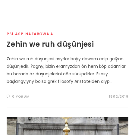
PSI. ASP. NAZAROWA A.
Zehin we ruh düşünjesi
Zehin we ruh düşünjesi asyrlar boýy dowam edip gelýän
düşünjedir. Ýagny, biziň eramyzdan öň hem köp adamlar
bu barada öz düşünjelerini öňe sürüpdirler. Esasy
başlangyjyny bolsa grek filosofy Aristotelden alyp…
0 YORUM
18/12/2019