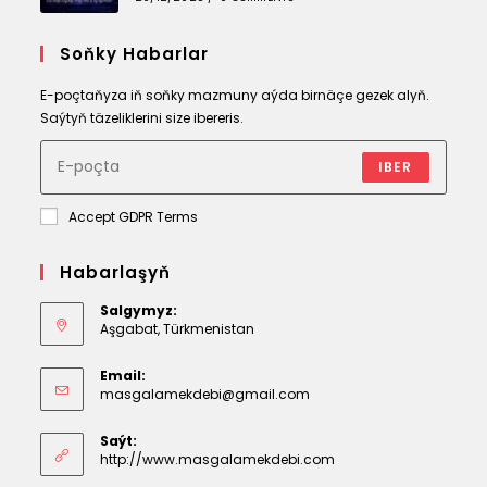
Soňky Habarlar
E-poçtaňyza iň soňky mazmuny aýda birnäçe gezek alyň.
Saýtyň täzeliklerini size ibereris.
IBER
Accept GDPR Terms
Habarlaşyň
Salgymyz:
Aşgabat, Türkmenistan
Email:
Opens
masgalamekdebi@gmail.com
in
your
Saýt:
application
http://www.masgalamekdebi.com