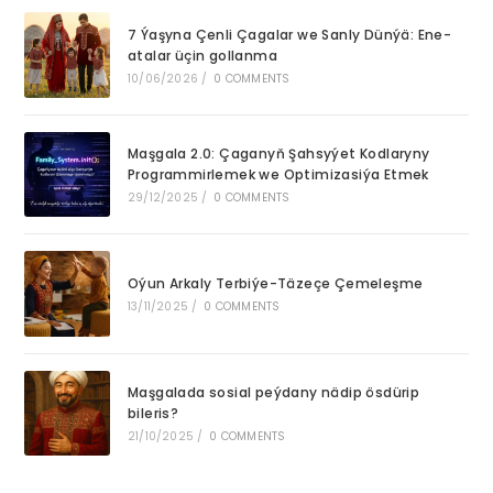
7 Ýaşyna Çenli Çagalar we Sanly Dünýä: Ene-
atalar üçin gollanma
10/06/2026
/
0 COMMENTS
Maşgala 2.0: Çaganyň Şahsyýet Kodlaryny
Programmirlemek we Optimizasiýa Etmek
29/12/2025
/
0 COMMENTS
Oýun Arkaly Terbiýe-Täzeçe Çemeleşme
13/11/2025
/
0 COMMENTS
Maşgalada sosial peýdany nädip ösdürip
bileris?
21/10/2025
/
0 COMMENTS