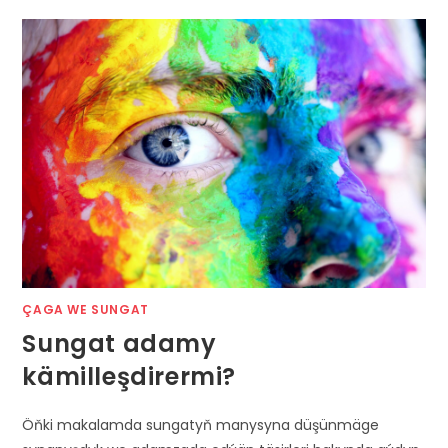
ÇAGA WE SUNGAT
Sungat adamy
kämilleşdirermi?
Öňki makalamda sungatyň manysyna düşünmäge