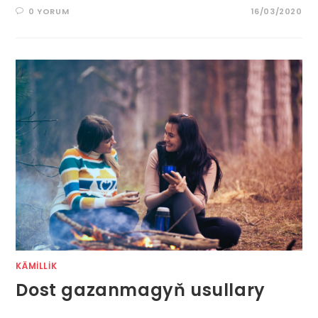
0 YORUM
16/03/2020
KÄMILLIK
Dost gazanmagyň usullary