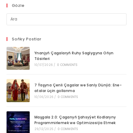
Gözle
Pre
Es
to
clo
Soňky Postlar
th
Ynanjyň Çagalaryň Ruhy Saglygyna Oňyn
se
Täsirleri
pan
10/07/2026
/
0 COMMENTS
7 Ýaşyna Çenli Çagalar we Sanly Dünýä: Ene-
atalar üçin gollanma
10/06/2026
/
0 COMMENTS
Maşgala 2.0: Çaganyň Şahsyýet Kodlaryny
Programmirlemek we Optimizasiýa Etmek
29/12/2025
/
0 COMMENTS