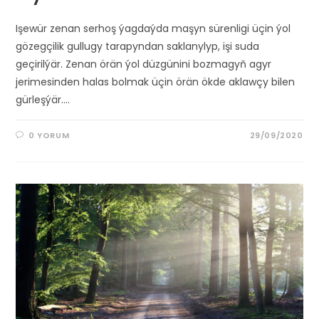
Işewür zenan serhoş ýagdaýda maşyn sürenligi üçin ýol
gözegçilik gullugy tarapyndan saklanylyp, işi suda
geçirilýär. Zenan örän ýol düzgünini bozmagyň agyr
jerimesinden halas bolmak üçin örän ökde aklawçy bilen
gürleşýär.…
0 YORUM
29/09/2020