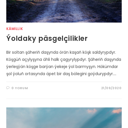
KÄMILLIK
Ýoldaky päsgelçilikler
Bir soltan şäheriň daşynda örän kaşaň köşk saldyrypdyr.
Köşgüň açylyşyna ähli halk çagyrylypdyr. Şäheriň daşynda
ýerleşýän köşge barýan ýekeje ýol barmyşyn. Hökümdar
şol ýoluň ortasynda äpet bir daş bölegini goýdurypdyr.…
0 YORUM
21/09/2020