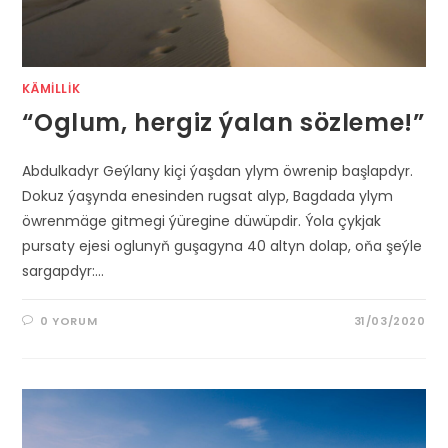
KÄMILLIK
“Oglum, hergiz ýalan sözleme!”
Abdulkadyr Geýlany kiçi ýaşdan ylym öwrenip başlapdyr.
Dokuz ýaşynda enesinden rugsat alyp, Bagdada ylym
öwrenmäge gitmegi ýüregine düwüpdir. Ýola çykjak
pursaty ejesi oglunyň guşagyna 40 altyn dolap, oňa şeýle
sargapdyr:…
0 YORUM
31/03/2020