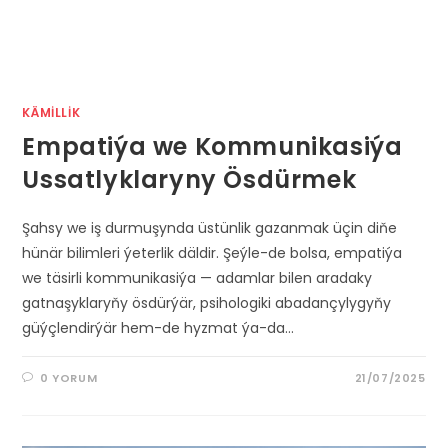
KÄMILLIK
Empatiýa we Kommunikasiýa
Ussatlyklaryny Ösdürmek
Şahsy we iş durmuşynda üstünlik gazanmak üçin diňe
hünär bilimleri ýeterlik däldir. Şeýle-de bolsa, empatiýa
we täsirli kommunikasiýa — adamlar bilen aradaky
gatnaşyklaryňy ösdürýär, psihologiki abadançylygyňy
güýçlendirýär hem-de hyzmat ýa-da…
0 YORUM
21/07/2025