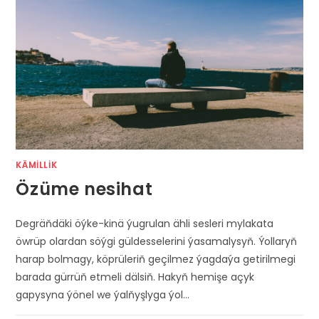
KÄMILLIK
Özüme nesihat
Degräňdäki öýke-kinä ýugrulan ähli sesleri mylakata
öwrüp olardan söýgi güldesselerini ýasamalysyň. Ýollaryň
harap bolmagy, köprüleriň geçilmez ýagdaýa getirilmegi
barada gürrüň etmeli dälsiň. Hakyň hemişe açyk
gapysyna ýönel we ýalňyşlyga ýol…