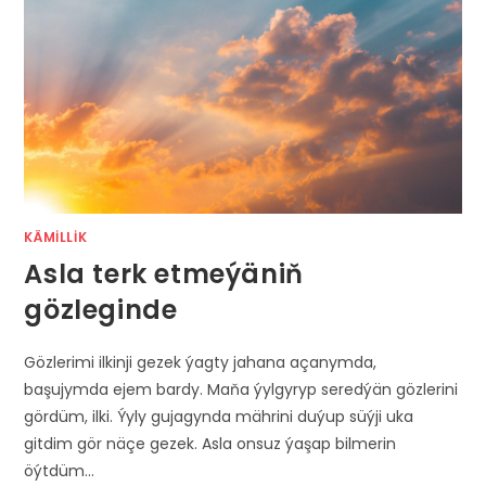
KÄMILLIK
Asla terk etmeýäniň
gözleginde
Gözlerimi ilkinji gezek ýagty jahana açanymda,
başujymda ejem bardy. Maňa ýylgyryp seredýän gözlerini
gördüm, ilki. Ýyly gujagynda mährini duýup süýji uka
gitdim gör näçe gezek. Asla onsuz ýaşap bilmerin
öýtdüm…