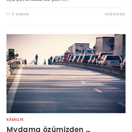
0 YORUM
14/04/2021
KÄMILLIK
Mydama özümizden …