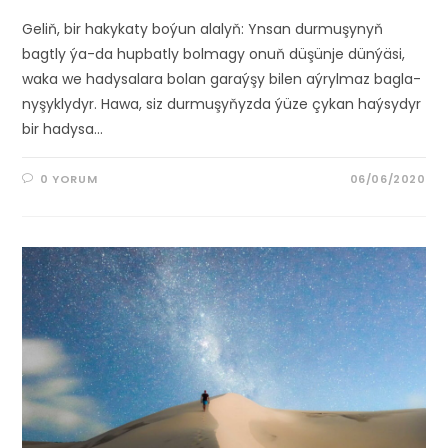
Geliň, bir ha­ky­katy bo­ýun alalyň: Yn­san durmuşynyň
bagtly ýa-da hup­­batly bol­magy onuň dü­şün­je dünýäsi,
waka we hadysa­lara bo­lan garaý­şy bilen aýryl­maz bagla­
nyşyk­lydyr. Hawa, siz durmu­şyňyzda ýüze çykan haýsydyr
bir hadysa…
0 YORUM
06/06/2020