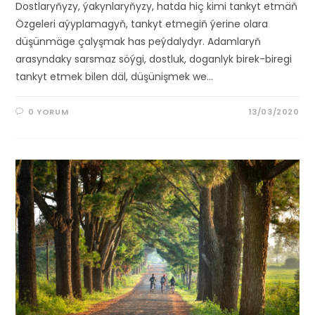
Dostlaryňyzy, ýakynlaryňyzy, hatda hiç kimi tankyt etmäň
Özgeleri aýyplamagyň, tankyt etmegiň ýerine olara
düşünmäge çalyşmak has peýdalydyr. Adamlaryň
arasyndaky sarsmaz söýgi, dostluk, doganlyk birek-biregi
tankyt etmek bilen däl, düşünişmek we…
0 YORUM
13/03/2020