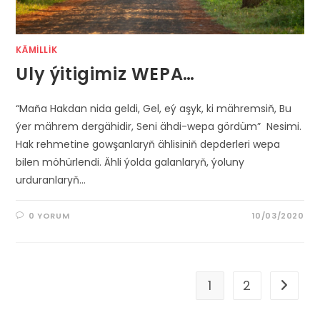
KÄMILLIK
Uly ýitigimiz WEPA…
“Maňa Hakdan nida geldi, Gel, eý aşyk, ki mähremsiň, Bu
ýer mährem dergähidir, Seni ähdi-wepa gördüm” Nesimi.
Hak rehmetine gowşanlaryň ählisiniň depderleri wepa
bilen möhürlendi. Ähli ýolda galanlaryň, ýoluny
urduranlaryň…
0 YORUM
10/03/2020
1
2
Go to t