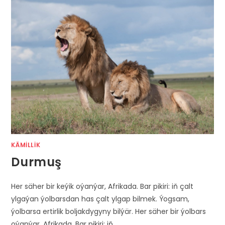
KÄMILLIK
Durmuş
Her säher bir keýik oýanýar, Afrikada. Bar pikiri: iň çalt
ylgaýan ýolbarsdan has çalt ylgap bilmek. Ýogsam,
ýolbarsa ertirlik boljakdygyny bilýär. Her säher bir ýolbars
oýanýar, Afrikada. Bar pikiri: iň…