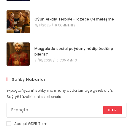
Oýun Arkaly Terbiýe-Täzeçe Çemeleşme
13/11/2025
/
0 COMMENTS
Maşgalada sosial peýdany nädip ösdürip
bileris?
21/10/2025
/
0 COMMENTS
Soňky Habarlar
E-poçtaňyza iň soňky mazmuny aýda birnäçe gezek alyň.
Saýtyň täzeliklerini size ibereris.
IBER
Accept GDPR Terms