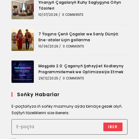
Ynanjyň Çagalaryň Ruhy Saglygyna Oňyn
new
new
new
Täsirleri
tab
tab
tab
10/07/2026
/
0 COMMENTS
7 Ýaşyna Çenli Çagalar we Sanly Dünýä:
Ene-atalar üçin gollanma
10/06/2026
/
0 COMMENTS
Maşgala 2.0: Çaganyň Şahsyýet Kodlaryny
Programmirlemek we Optimizasiýa Etmek
29/12/2025
/
0 COMMENTS
Soňky Habarlar
E-poçtaňyza iň soňky mazmuny aýda birnäçe gezek alyň.
Saýtyň täzeliklerini size ibereris.
IBER