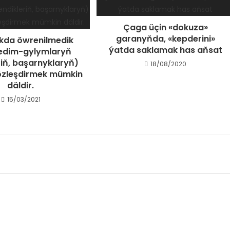
Çaga üçin «dokuza»
garanyňda, «kepderini»
kda öwrenilmedik
ýatda saklamak has aňsat
 edim-gylymlaryň
riň, başarnyklaryň)
18/08/2020
 özleşdirmek mümkin
däldir.
15/03/2021