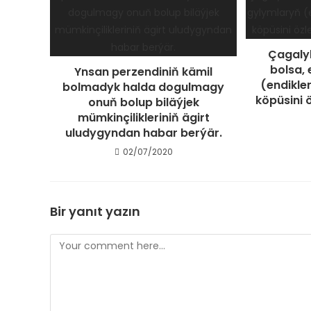
Çagaly
bolsa,
Ynsan perzendiniň kämil
(endikle
bolmadyk halda dogulmagy
köpüsini
onuň bolup biläýjek
mümkinçilikleriniň ägirt
uludygyndan habar berýär.
02/07/2020
Bir yanıt yazın
Comment