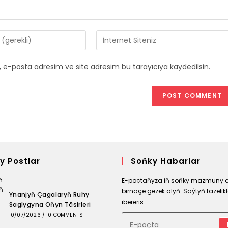
Enter
your
website
 e-posta adresim ve site adresim bu tarayıcıya kaydedilsin.
URL
(optional)
y Postlar
Soňky Habarlar
E-poçtaňyza iň soňky mazmuny 
birnäçe gezek alyň. Saýtyň täzelikle
Ynanjyň Çagalaryň Ruhy
ibereris.
Saglygyna Oňyn Täsirleri
10/07/2026
/
0 COMMENTS