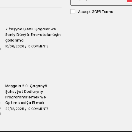
Accept GDPR Terms
7 Ýaşyna Çenli Çagalar we
Sanly Dünýä: Ene-atalar üçin
gollanma
10/06/2026
/
0 COMMENTS
Maşgala 2.0: Çaganyň
Şahsyýet Kodlaryny
Programmirlemek we
Optimizasiýa Etmek
29/12/2025
/
0 COMMENTS