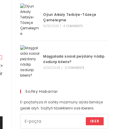
Oýun Arkaly Terbiýe-Täzeçe
Çemeleşme
13/11/2025
/
0 COMMENTS
Maşgalada sosial peýdany nädip
ösdürip bileris?
t»
21/10/2025
/
0 COMMENTS
ir
Soňky Habarlar
E-poçtaňyza iň soňky mazmuny aýda birnäçe
gezek alyň. Saýtyň täzeliklerini size ibereris.
IBER