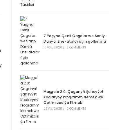
7 Ýaşyna Çenli Çagalar we Sanly
Dünýä: Ene-atalar üçin gollanma
10/06/2026
/
0 COMMENTS
a
y
Maşgala 2.0: Çaganyň Şahsyýet
Kodlaryny Programmirlemek we
Optimizasiýa Etmek
29/12/2025
/
0 COMMENTS