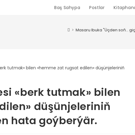
Baş Sahypa
Postlar
Kitaphan
>
Masaru Ibuka "Üçden soň... gi
esi «berk tutmak» bilen
ilen» düşünjeleriniň
en hata goýberýär.