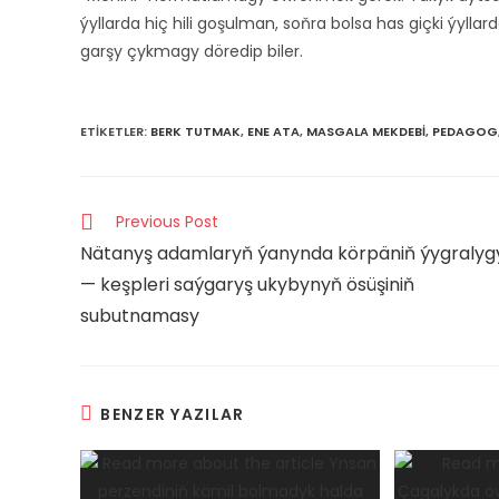
ýyllarda hiç hili goşulman, soňra bolsa has giçki ýyll
garşy çykmagy döredip biler.
ETIKETLER
:
BERK TUTMAK
,
ENE ATA
,
MASGALA MEKDEBI
,
PEDAGOG
Read
Previous Post
more
Nätanyş adamlaryň ýanynda körpäniň ýygralyg
articles
— keşpleri saýgaryş ukybynyň ösüşiniň
subutnamasy
BENZER YAZILAR