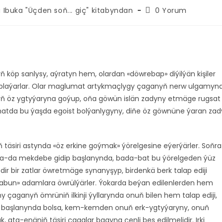
Post
Ibuka "Üçden soň... giç" kitabyndan
0 Yorum
comments:
köp sanlysy, aýratyn hem, olardan «döwrebap» diýilýän kişiler
asaplaýarlar. Olar maglumat artykmaçlygy çaganyň nerw ulgamyn
yň öz ygtyýaryna goýup, oňa göwün islän zadyny etmäge rugsat
lsa hatda bu ýaşda egoist bolýanlygyny, diňe öz göwnüne ýaran zad
 täsiri astynda «öz erkine goýmak» ýörelgesine eýerýärler. Soňra
a ýa-da mekdebe gidip başlanynda, bada-bat bu ýörelgeden ýüz
 bir zatlar öwretmäge synanyşyp, birdenkä berk talap ediji
 «zabun» adamlara öwrülýärler. Ýokarda beýan edilenlerden hem
 çaganyň ömrüniň ilkinji ýyllarynda onuň bilen hem talap ediji,
 başlanynda bolsa, kem-kemden onuň erk-ygtyýaryny, onuň
ta-enäniň täsiri çagalar bagyna çenli bes edilmelidir. Irki