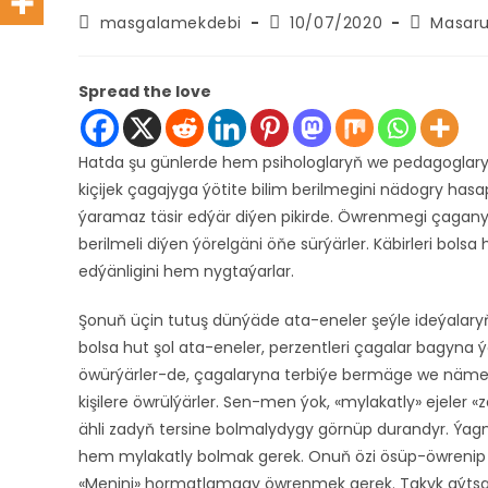
Post
Post
Post
masgalamekdebi
10/07/2020
Masaru 
author:
published:
category:
Spread the love
Hatda şu günlerde hem psihologlaryň we pedagoglaryň 
kiçijek çagajyga ýötite bilim berilmegini nädogry h
ýaramaz täsir edýär diýen pikirde. Öwrenmegi çagan
berilmeli diýen ýörelgäni öňe sürýärler. Käbirleri bo
edýänligini hem nygtaýarlar.
Şonuň üçin tutuş dünýäde ata-eneler şeýle ideýalaryň
bolsa hut şol ata-eneler, perzentleri çagalar bagyn
öwürýärler-de, çagalaryna terbiýe bermäge we nämedir
kişilere öwrülýärler. Sen-men ýok, «mylakatly» ejeler
ähli zadyň tersine bolmalydygy görnüp durandyr. Ýagny
hem mylakatly bolmak gerek. Onuň özi ösüp-öwrenip
«Menini» hormatlamagy öwrenmek gerek. Takyk aýtsak, a