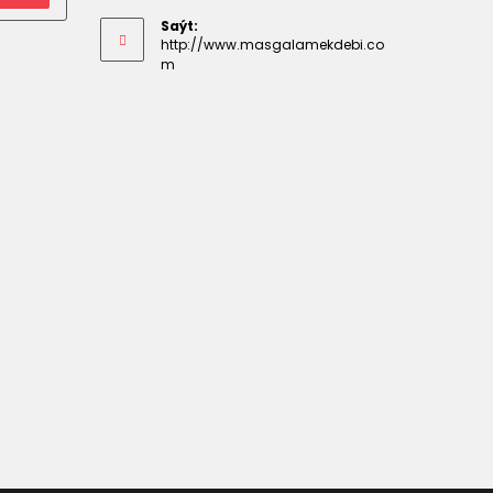
your
Saýt:
application
http://www.masgalamekdebi.co
m