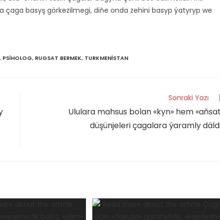
arda çaga basyş görkezilmegi, diňe onda zehini basyp ýatyryp we
,
PSIHOLOG
,
RUGSAT BERMEK
,
TURKMENISTAN
Sonraki Yazı
y
Ululara mahsus bolan «kyn» hem «aňsa
düşünjeleri çagalara ýaramly däld