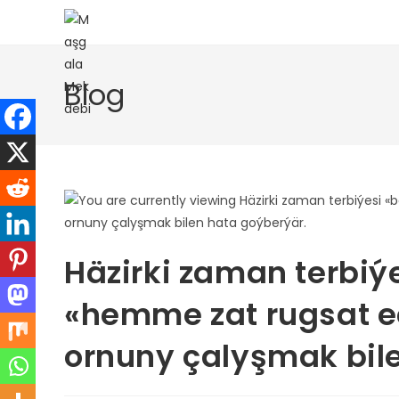
Skip
to
content
Blog
Häzirki zaman terbiý
«hemme zat rugsat ed
ornuny çalyşmak bil