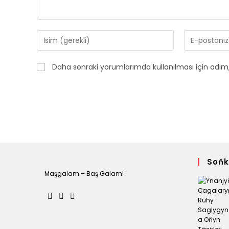
Enter
Enter
your
your
name
email
Daha sonraki yorumlarımda kullanılması için adım,
or
address
username
to
to
comment
comment
Soňk
Maşgalam – Baş Galam!
Opens
Opens
Opens
in
in
in