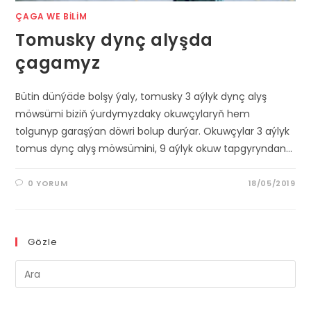
ÇAGA WE BILIM
Tomusky dynç alyşda
çagamyz
Bütin dünýäde bolşy ýaly, tomusky 3 aýlyk dynç alyş
möwsümi biziň ýurdymyzdaky okuwçylaryň hem
tolgunyp garaşýan döwri bolup durýar. Okuwçylar 3 aýlyk
tomus dynç alyş möwsümini, 9 aýlyk okuw tapgyryndan…
0 YORUM
18/05/2019
Gözle
Pre
Es
to