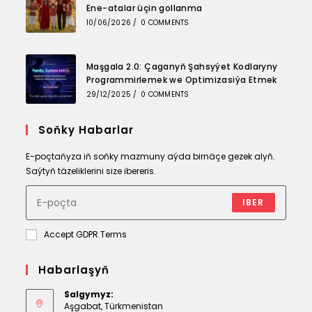
Ene-atalar üçin gollanma
10/06/2026
/
0 COMMENTS
Maşgala 2.0: Çaganyň Şahsyýet Kodlaryny
Programmirlemek we Optimizasiýa Etmek
29/12/2025
/
0 COMMENTS
Soňky Habarlar
E-poçtaňyza iň soňky mazmuny aýda birnäçe gezek alyň.
Saýtyň täzeliklerini size ibereris.
IBER
Accept GDPR Terms
Habarlaşyň
Salgymyz:
Aşgabat, Türkmenistan