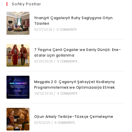
clo
Soňky Postlar
th
Ynanjyň Çagalaryň Ruhy Saglygyna Oňyn
se
Täsirleri
pan
10/07/2026
/
0 COMMENTS
7 Ýaşyna Çenli Çagalar we Sanly Dünýä: Ene-
atalar üçin gollanma
10/06/2026
/
0 COMMENTS
Maşgala 2.0: Çaganyň Şahsyýet Kodlaryny
Programmirlemek we Optimizasiýa Etmek
29/12/2025
/
0 COMMENTS
Oýun Arkaly Terbiýe-Täzeçe Çemeleşme
13/11/2025
/
0 COMMENTS