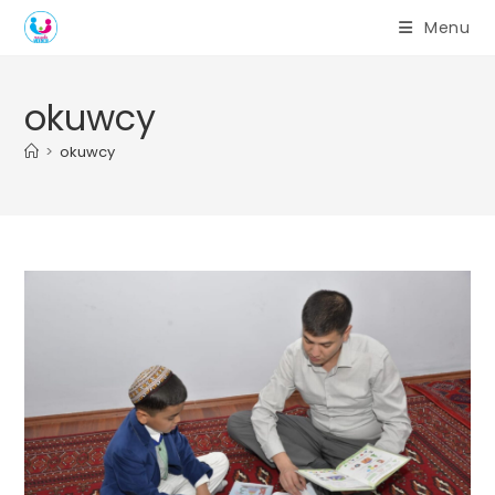
Skip
Menu
to
content
okuwcy
>
okuwcy