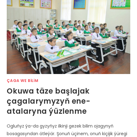
ÇAGA WE BILIM
Okuwa täze başlajak
çagalarymyzyň ene-
atalaryna ýüzlenme
Ogluňyz ýa-da gyzyňyz ilkinji gezek bilim ojagynyň
bosagasyndan ätleýär. Şonuň üçinem, onuň kiçijik ýüregi