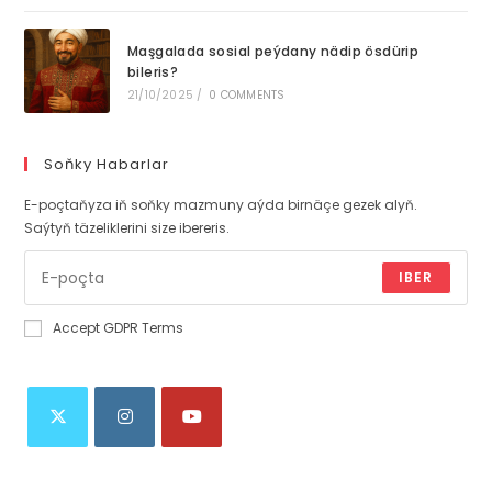
Maşgalada sosial peýdany nädip ösdürip
bileris?
21/10/2025
/
0 COMMENTS
Soňky Habarlar
E-poçtaňyza iň soňky mazmuny aýda birnäçe gezek alyň.
Saýtyň täzeliklerini size ibereris.
IBER
Accept GDPR Terms
Opens
Opens
Opens
in
in
in