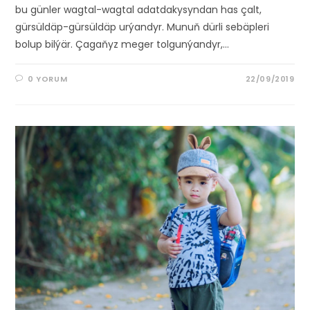
bu günler wagtal-wagtal adatdakysyndan has çalt,
gürsüldäp-gürsüldäp urýandyr. Munuň dürli sebäpleri
bolup bilýär. Çagaňyz meger tolgunýandyr,…
0 YORUM
22/09/2019