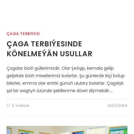
ÇAGA TERBIYESI
ÇAGA TERBIÝESINDE
KÖNELMEÝÄN USULLAR
Çagalar biziň güllerimizdir. Olar ýetişip, kemala gelip
geljekde biziň miwelerimiz bolarlar. Şu günlerde kiçi bolup
bilerler, emma olar ertirki günüň ululary bolarlar. Çagalyk
şol bir wagtyň özünde şekillenme döwri diýmekdir.…
0 YORUM
26/12/2019