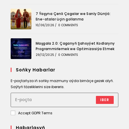
7 Ýaşyna Çenli Çagalar we Sanly Dünýä:
Ene-atalar üçin gollanma
10/06/2026
/
0 COMMENTS
Maşgala 2.0: Çaganyň Şahsyýet Kodlaryny
Programmirlemek we Optimizasiýa Etmek
29/12/2025
/
0 COMMENTS
Soňky Habarlar
E-poçtaňyza iň soňky mazmuny aýda birnäçe gezek alyň.
Saýtyň täzeliklerini size ibereris.
IBER
Accept GDPR Terms
Habarlaşyň