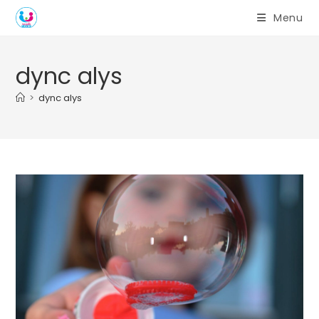
Skip
Menu
to
content
dync alys
>
dync alys