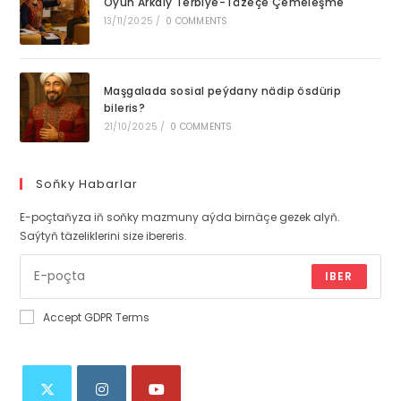
Oýun Arkaly Terbiýe-Täzeçe Çemeleşme
13/11/2025
/
0 COMMENTS
Maşgalada sosial peýdany nädip ösdürip
bileris?
21/10/2025
/
0 COMMENTS
Soňky Habarlar
E-poçtaňyza iň soňky mazmuny aýda birnäçe gezek alyň.
Saýtyň täzeliklerini size ibereris.
IBER
Accept GDPR Terms