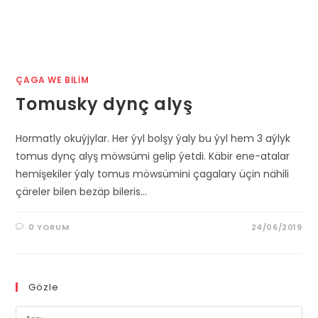
ÇAGA WE BILIM
Tomusky dynç alyş
Hormatly okuýjylar. Her ýyl bolşy ýaly bu ýyl hem 3 aýlyk
tomus dynç alyş möwsümi gelip ýetdi. Käbir ene-atalar
hemişekiler ýaly tomus möwsümini çagalary üçin nähili
çäreler bilen bezäp bileris…
0 YORUM
24/06/2019
Gözle
Pre