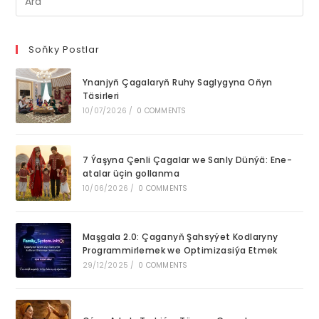
Es
to
clo
Soňky Postlar
th
Ynanjyň Çagalaryň Ruhy Saglygyna Oňyn
se
Täsirleri
pan
10/07/2026
/
0 COMMENTS
7 Ýaşyna Çenli Çagalar we Sanly Dünýä: Ene-
atalar üçin gollanma
10/06/2026
/
0 COMMENTS
Maşgala 2.0: Çaganyň Şahsyýet Kodlaryny
Programmirlemek we Optimizasiýa Etmek
29/12/2025
/
0 COMMENTS