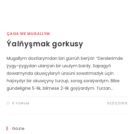
ÇAGA WE MUGALLYM
Ýalňyşmak gorkusy
Mugallym dostlarymdan biri gürrüň berýär: “Derslerimde
ýygy-ýygydan ulanýan bir usulym bardy. Sapagyň
dowamynda okuwçylaryň ünsüni sowatmazlyk üçin
haýsydyr bir okuwçyny turzup, sorag soraýardym. Bilse
gündeligine 5-lik, bilmese 2-lik goýýardym. Turzan…
0 YORUM
02/12/2019
Gözle