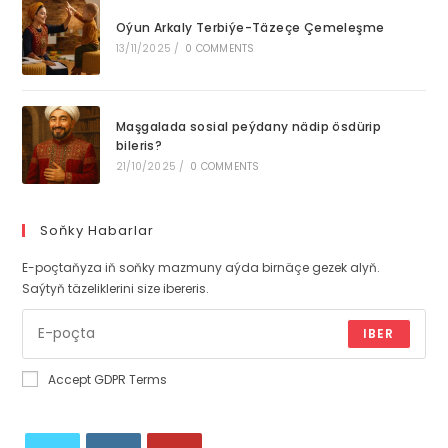
Oýun Arkaly Terbiýe-Täzeçe Çemeleşme
13/11/2025
/
0 COMMENTS
Maşgalada sosial peýdany nädip ösdürip
bileris?
21/10/2025
/
0 COMMENTS
Soňky Habarlar
E-poçtaňyza iň soňky mazmuny aýda birnäçe gezek alyň.
Saýtyň täzeliklerini size ibereris.
IBER
Accept GDPR Terms