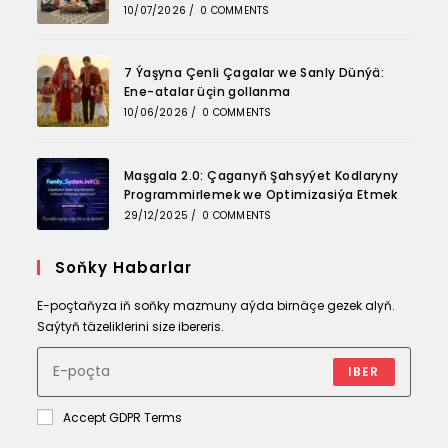
10/07/2026
/
0 COMMENTS
7 Ýaşyna Çenli Çagalar we Sanly Dünýä:
Ene-atalar üçin gollanma
10/06/2026
/
0 COMMENTS
Maşgala 2.0: Çaganyň Şahsyýet Kodlaryny
Programmirlemek we Optimizasiýa Etmek
29/12/2025
/
0 COMMENTS
Soňky Habarlar
E-poçtaňyza iň soňky mazmuny aýda birnäçe gezek alyň.
Saýtyň täzeliklerini size ibereris.
IBER
Accept GDPR Terms