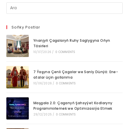
Pre
Es
to
clo
Soňky Postlar
th
Ynanjyň Çagalaryň Ruhy Saglygyna Oňyn
se
Täsirleri
pan
10/07/2026
/
0 COMMENTS
7 Ýaşyna Çenli Çagalar we Sanly Dünýä: Ene-
atalar üçin gollanma
10/06/2026
/
0 COMMENTS
Maşgala 2.0: Çaganyň Şahsyýet Kodlaryny
Programmirlemek we Optimizasiýa Etmek
29/12/2025
/
0 COMMENTS